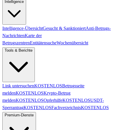
Intelligence
Intelligence-Übersicht
Gesucht & Sanktioniert
Anti-Betrugs-
Nachrichten
Karte der
Betrugszentren
Entitätensuche
Wochenübersicht
Tools & Berichte
Link untersuchen
KOSTENLOS
Betrugsseite
melden
KOSTENLOS
Krypto-Betrug
melden
KOSTENLOS
Opferhilfe
KOSTENLOS
USDT-
Sperrantrag
KOSTENLOS
Fachverzeichnis
KOSTENLOS
Premium-Dienste