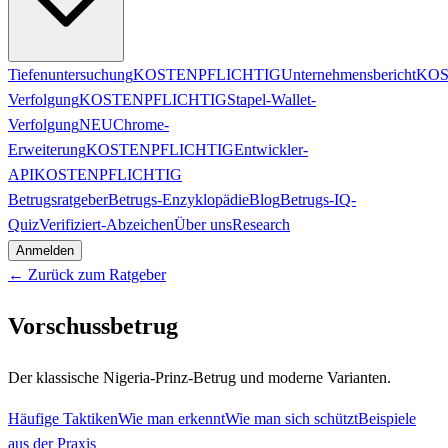
Tiefenuntersuchung
KOSTENPFLICHTIG
Unternehmensbericht
KOS
Verfolgung
KOSTENPFLICHTIG
Stapel-Wallet-
Verfolgung
NEU
Chrome-
Erweiterung
KOSTENPFLICHTIG
Entwickler-
API
KOSTENPFLICHTIG
Betrugsratgeber
Betrugs-Enzyklopädie
Blog
Betrugs-IQ-
Quiz
Verifiziert-Abzeichen
Über uns
Research
Anmelden
← Zurück zum Ratgeber
Vorschussbetrug
Der klassische Nigeria-Prinz-Betrug und moderne Varianten.
Häufige Taktiken
Wie man erkennt
Wie man sich schützt
Beispiele
aus der Praxis