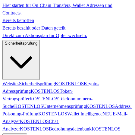
Hier starten für On-Chain-Transfers, Wallet-Adressen und
Contracts.
Bereits betroffen
Bereits bezahlt oder Daten geteilt
Direkt zum Aktionsplan für Opfer wechseln.
Sicherheitsprüfung
Website-Sicherheitsprüfung
KOSTENLOS
Krypto-
Adressprüfung
KOSTENLOS
Token-
Vertragsprüfer
KOSTENLOS
Telefonnummern-
Suche
KOSTENLOS
Unternehmensprüfung
KOSTENLOS
Address-
Poisoning-Prüfung
KOSTENLOS
Wallet Intelligence
NEU
E-Mail-
Analyzer
KOSTENLOS
Chat-
Analyzer
KOSTENLOS
Bedrohungsdatenbank
KOSTENLOS