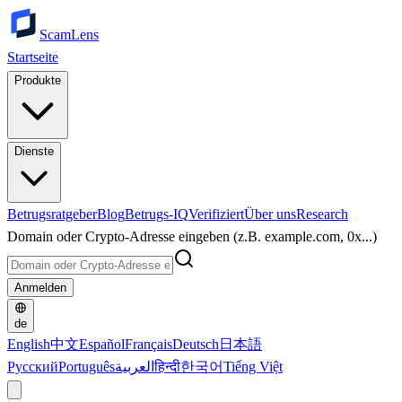
ScamLens
Startseite
Produkte
Dienste
Betrugsratgeber
Blog
Betrugs-IQ
Verifiziert
Über uns
Research
Domain oder Crypto-Adresse eingeben (z.B. example.com, 0x...)
Anmelden
de
English
中文
Español
Français
Deutsch
日本語
Русский
Português
العربية
हिन्दी
한국어
Tiếng Việt