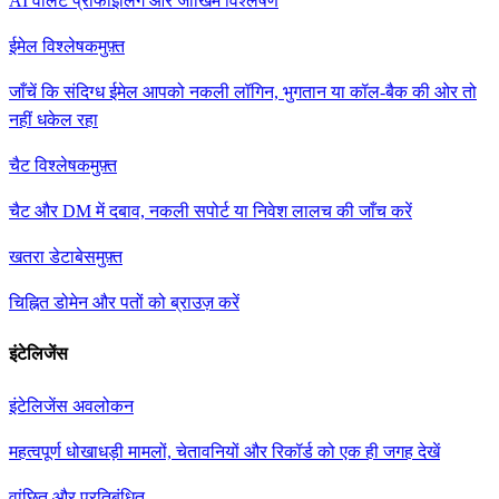
AI वॉलेट प्रोफाइलिंग और जोखिम विश्लेषण
ईमेल विश्लेषक
मुफ़्त
जाँचें कि संदिग्ध ईमेल आपको नकली लॉगिन, भुगतान या कॉल-बैक की ओर तो
नहीं धकेल रहा
चैट विश्लेषक
मुफ़्त
चैट और DM में दबाव, नकली सपोर्ट या निवेश लालच की जाँच करें
खतरा डेटाबेस
मुफ़्त
चिह्नित डोमेन और पतों को ब्राउज़ करें
इंटेलिजेंस
इंटेलिजेंस अवलोकन
महत्वपूर्ण धोखाधड़ी मामलों, चेतावनियों और रिकॉर्ड को एक ही जगह देखें
वांछित और प्रतिबंधित