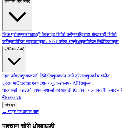
उपकरण और रिपोर्ट
लिंक प्रोब
मुफ़्त
धोखाधड़ी वेबसाइट रिपोर्ट करें
मुफ़्त
क्रिप्टो धोखाधड़ी रिपोर्ट
करें
मुफ़्त
पीड़ित सहायता
मुफ़्त
USDT फ़्रीज़ अनुरोध
मुफ़्त
पेशेवर निर्देशिका
मुफ़्त
प्रीमियम सेवाएँ
गहन जाँच
सशुल्क
कंपनी रिपोर्ट
सशुल्क
फंड फ्लो ट्रेस
सशुल्क
बैच वॉलेट
ट्रेस
नया
Chrome एक्सटेंशन
सशुल्क
डेवलपर API
सशुल्क
धोखाधड़ी गाइड
ठगी विश्वकोश
ब्लॉग
धोखाधड़ी IQ क्विज़
सत्यापित बैज
हमारे बारे
में
Research
लॉग इन
← गाइड पर वापस जाएं
पहचान चोरी धोखाधड़ी