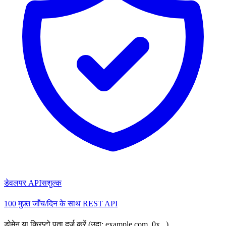
डेवलपर API
सशुल्क
100 मुफ़्त जाँच/दिन के साथ REST API
डोमेन या क्रिप्टो पता दर्ज करें (उदा: example.com, 0x...)