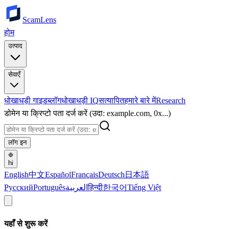
ScamLens
होम
उत्पाद
सेवाएँ
धोखाधड़ी गाइड
ब्लॉग
धोखाधड़ी IQ
सत्यापित
हमारे बारे में
Research
डोमेन या क्रिप्टो पता दर्ज करें (उदा: example.com, 0x...)
लॉग इन
hi
English
中文
Español
Français
Deutsch
日本語
Русский
Português
العربية
हिन्दी
한국어
Tiếng Việt
यहाँ से शुरू करें