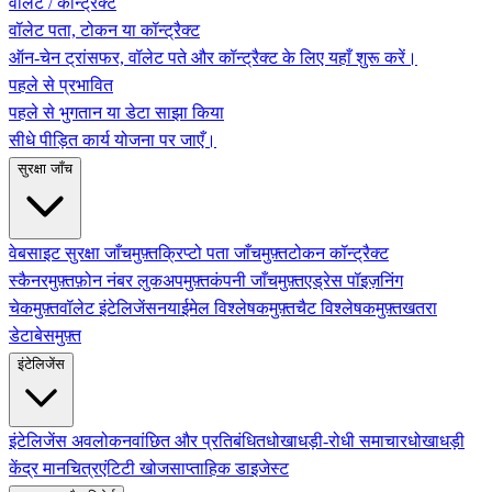
वॉलेट / कॉन्ट्रैक्ट
वॉलेट पता, टोकन या कॉन्ट्रैक्ट
ऑन-चेन ट्रांसफर, वॉलेट पते और कॉन्ट्रैक्ट के लिए यहाँ शुरू करें।
पहले से प्रभावित
पहले से भुगतान या डेटा साझा किया
सीधे पीड़ित कार्य योजना पर जाएँ।
सुरक्षा जाँच
वेबसाइट सुरक्षा जाँच
मुफ़्त
क्रिप्टो पता जाँच
मुफ़्त
टोकन कॉन्ट्रैक्ट
स्कैनर
मुफ़्त
फ़ोन नंबर लुकअप
मुफ़्त
कंपनी जाँच
मुफ़्त
एड्रेस पॉइज़निंग
चेक
मुफ़्त
वॉलेट इंटेलिजेंस
नया
ईमेल विश्लेषक
मुफ़्त
चैट विश्लेषक
मुफ़्त
खतरा
डेटाबेस
मुफ़्त
इंटेलिजेंस
इंटेलिजेंस अवलोकन
वांछित और प्रतिबंधित
धोखाधड़ी-रोधी समाचार
धोखाधड़ी
केंद्र मानचित्र
एंटिटी खोज
साप्ताहिक डाइजेस्ट