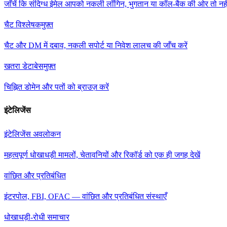
जाँचें कि संदिग्ध ईमेल आपको नकली लॉगिन, भुगतान या कॉल-बैक की ओर तो नह
चैट विश्लेषक
मुफ़्त
चैट और DM में दबाव, नकली सपोर्ट या निवेश लालच की जाँच करें
खतरा डेटाबेस
मुफ़्त
चिह्नित डोमेन और पतों को ब्राउज़ करें
इंटेलिजेंस
इंटेलिजेंस अवलोकन
महत्वपूर्ण धोखाधड़ी मामलों, चेतावनियों और रिकॉर्ड को एक ही जगह देखें
वांछित और प्रतिबंधित
इंटरपोल, FBI, OFAC — वांछित और प्रतिबंधित संस्थाएँ
धोखाधड़ी-रोधी समाचार