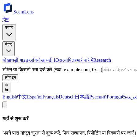
ScamLens
होम
उत्पाद
सेवाएँ
धोखाधड़ी गाइड
ब्लॉग
धोखाधड़ी IQ
सत्यापित
हमारे बारे में
Research
डोमेन या क्रिप्टो पता दर्ज करें (उदा: example.com, 0x...)
लॉग इन
hi
English
中文
Español
Français
Deutsch
日本語
Русский
Português
عربية
यहाँ से शुरू करें
अपने पास मौजूद सुराग से शुरू करें, फिर सत्यापन, रिपोर्टिंग या रिकवरी पर जाएँ।