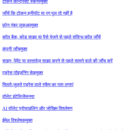
टोकन कॉन्ट्रैक्ट स्कैनर
मुफ़्त
जाँचें कि टोकन हनीपॉट या रग पुल तो नहीं है
फ़ोन नंबर लुकअप
मुफ़्त
कॉल बैक, कोड साझा या पैसे भेजने से पहले संदिग्ध कॉल जाँचें
कंपनी जाँच
मुफ़्त
साइन, पेमेंट या दस्तावेज़ साझा करने से पहले सामने वाले की जाँच करें
एड्रेस पॉइज़निंग चेक
मुफ़्त
मिलते-जुलते एड्रेस वाले स्कैम का पता लगाएं
वॉलेट इंटेलिजेंस
नया
AI वॉलेट प्रोफाइलिंग और जोखिम विश्लेषण
ईमेल विश्लेषक
मुफ़्त