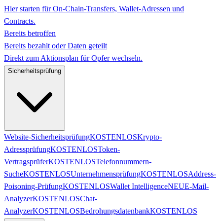
Hier starten für On-Chain-Transfers, Wallet-Adressen und
Contracts.
Bereits betroffen
Bereits bezahlt oder Daten geteilt
Direkt zum Aktionsplan für Opfer wechseln.
Sicherheitsprüfung
Website-Sicherheitsprüfung
KOSTENLOS
Krypto-
Adressprüfung
KOSTENLOS
Token-
Vertragsprüfer
KOSTENLOS
Telefonnummern-
Suche
KOSTENLOS
Unternehmensprüfung
KOSTENLOS
Address-
Poisoning-Prüfung
KOSTENLOS
Wallet Intelligence
NEU
E-Mail-
Analyzer
KOSTENLOS
Chat-
Analyzer
KOSTENLOS
Bedrohungsdatenbank
KOSTENLOS