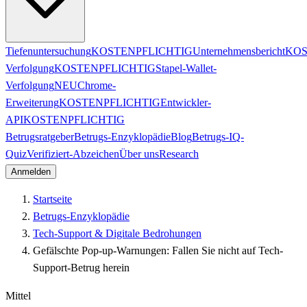
Tiefenuntersuchung
KOSTENPFLICHTIG
Unternehmensbericht
KOS
Verfolgung
KOSTENPFLICHTIG
Stapel-Wallet-
Verfolgung
NEU
Chrome-
Erweiterung
KOSTENPFLICHTIG
Entwickler-
API
KOSTENPFLICHTIG
Betrugsratgeber
Betrugs-Enzyklopädie
Blog
Betrugs-IQ-
Quiz
Verifiziert-Abzeichen
Über uns
Research
Anmelden
Startseite
Betrugs-Enzyklopädie
Tech-Support & Digitale Bedrohungen
Gefälschte Pop-up-Warnungen: Fallen Sie nicht auf Tech-
Support-Betrug herein
Mittel