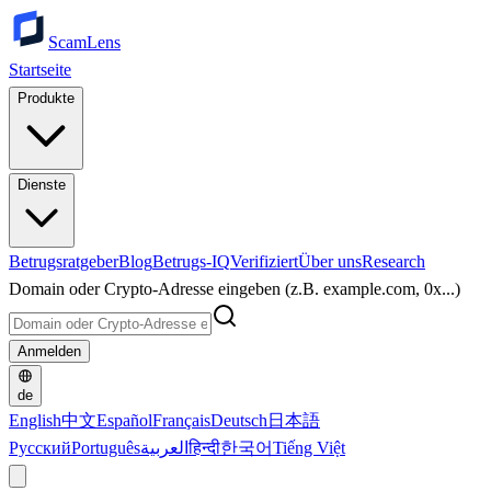
ScamLens
Startseite
Produkte
Dienste
Betrugsratgeber
Blog
Betrugs-IQ
Verifiziert
Über uns
Research
Domain oder Crypto-Adresse eingeben (z.B. example.com, 0x...)
Anmelden
de
English
中文
Español
Français
Deutsch
日本語
Русский
Português
العربية
हिन्दी
한국어
Tiếng Việt