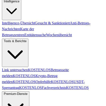
Intelligence
Intelligence-Übersicht
Gesucht & Sanktioniert
Anti-Betrugs-
Nachrichten
Karte der
Betrugszentren
Entitätensuche
Wochenübersicht
Tools & Berichte
Link untersuchen
KOSTENLOS
Betrugsseite
melden
KOSTENLOS
Krypto-Betrug
melden
KOSTENLOS
Opferhilfe
KOSTENLOS
USDT-
Sperrantrag
KOSTENLOS
Fachverzeichnis
KOSTENLOS
Premium-Dienste