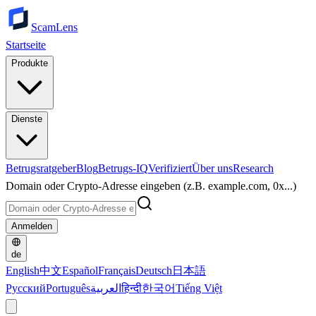
ScamLens
Startseite
Produkte
Dienste
Betrugsratgeber
Blog
Betrugs-IQ
Verifiziert
Über uns
Research
Domain oder Crypto-Adresse eingeben (z.B. example.com, 0x...)
Anmelden
de
English
中文
Español
Français
Deutsch
日本語
Русский
Português
العربية
हिन्दी
한국어
Tiếng Việt