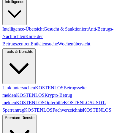
Intelligence
Intelligence-Übersicht
Gesucht & Sanktioniert
Anti-Betrugs-
Nachrichten
Karte der
Betrugszentren
Entitätensuche
Wochenübersicht
Tools & Berichte
Link untersuchen
KOSTENLOS
Betrugsseite
melden
KOSTENLOS
Krypto-Betrug
melden
KOSTENLOS
Opferhilfe
KOSTENLOS
USDT-
Sperrantrag
KOSTENLOS
Fachverzeichnis
KOSTENLOS
Premium-Dienste