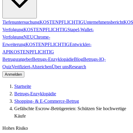
Tiefenuntersuchung
KOSTENPFLICHTIG
Unternehmensbericht
KOS
Verfolgung
KOSTENPFLICHTIG
Stapel-Wallet-
Verfolgung
NEU
Chrome-
Erweiterung
KOSTENPFLICHTIG
Entwickler-
API
KOSTENPFLICHTIG
Betrugsratgeber
Betrugs-Enzyklopädie
Blog
Betrugs-IQ-
Quiz
Verifiziert-Abzeichen
Über uns
Research
Anmelden
Startseite
Betrugs-Enzyklopädie
Shopping- & E-Commerce-Betrug
Gefälschte Escrow-Betrügereien: Schützen Sie hochwertige
Käufe
Hohes Risiko