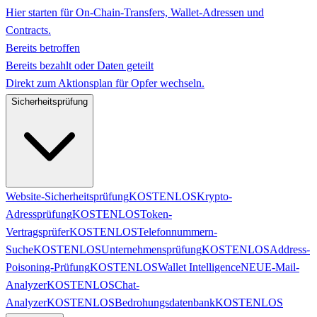
Hier starten für On-Chain-Transfers, Wallet-Adressen und
Contracts.
Bereits betroffen
Bereits bezahlt oder Daten geteilt
Direkt zum Aktionsplan für Opfer wechseln.
Sicherheitsprüfung
Website-Sicherheitsprüfung
KOSTENLOS
Krypto-
Adressprüfung
KOSTENLOS
Token-
Vertragsprüfer
KOSTENLOS
Telefonnummern-
Suche
KOSTENLOS
Unternehmensprüfung
KOSTENLOS
Address-
Poisoning-Prüfung
KOSTENLOS
Wallet Intelligence
NEU
E-Mail-
Analyzer
KOSTENLOS
Chat-
Analyzer
KOSTENLOS
Bedrohungsdatenbank
KOSTENLOS