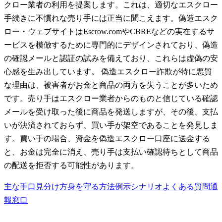
クロー業者の利用を提案します。これは、適切なエスクロー
手続きに不慣れな売り手には正当に聞こえます。偽造エスク
ロー・ウェブサイトはEscrow.comやCBREなどの実在するサ
ービスを模倣するために専門的にデザインされており、偽造
の確認メールと認証の試みを備えており、これらは虚偽の安
心感を生み出しています。 偽造エスクロー詐欺が特に悪質
な理由は、被害者がお金と商品の両方を失うことが多いため
です。売り手はエスクロー業者からのものと信じている確認
メールを受け取った後に商品を発送しますが、その後、支払
いが決済されておらず、買い手が架空であることを発見しま
す。買い手の場合、資金を偽造エスクロー口座に送金する
と、お金は完全に消え、売り手は支払い確認待ちとして商品
の配送を拒否する可能性があります。
主な手口
見分け方
身を守る方法
例示シナリオ
よくある質問
通
報窓口