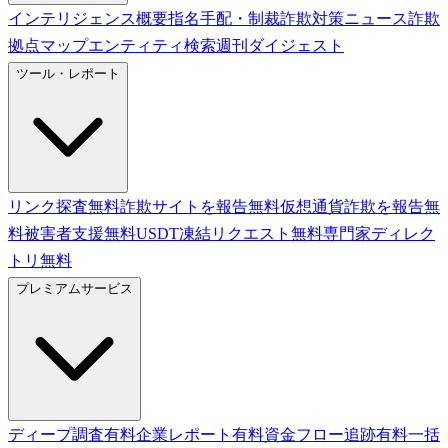
インテリジェンス概要
指名手配・制裁
詐欺対策ニュース
詐欺
拠点マップ
エンティティ検索
週刊ダイジェスト
ツール・レポート
リンク探査
無料
詐欺サイトを報告
無料
仮想通貨詐欺を報告
無
料
被害者支援
無料
USDT凍結リクエスト
無料
専門家ディレク
トリ
無料
プレミアムサービス
ディープ調査
有料
企業レポート
有料
資金フロー追跡
有料
一括