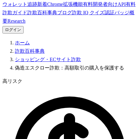
ウォレット追跡
新着
Chrome拡張機能
有料
開発者向けAPI
有料
詐欺ガイド
詐欺百科事典
ブログ
詐欺 IQ クイズ
認証バッジ
概
要
Research
ログイン
ホーム
詐欺百科事典
ショッピング・ECサイト詐欺
偽造エスクロー詐欺：高額取引の購入を保護する
高リスク