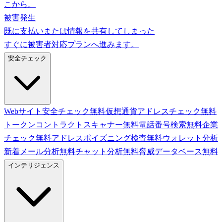
こから。
被害発生
既に支払いまたは情報を共有してしまった
すぐに被害者対応プランへ進みます。
安全チェック
Webサイト安全チェック
無料
仮想通貨アドレスチェック
無料
トークンコントラクトスキャナー
無料
電話番号検索
無料
企業
チェック
無料
アドレスポイズニング検査
無料
ウォレット分析
新着
メール分析
無料
チャット分析
無料
脅威データベース
無料
インテリジェンス