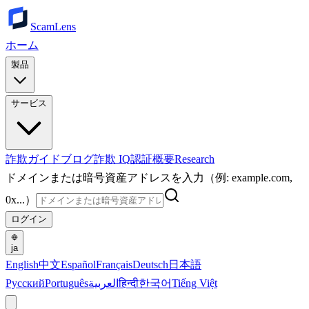
ScamLens
ホーム
製品
サービス
詐欺ガイド
ブログ
詐欺 IQ
認証
概要
Research
ドメインまたは暗号資産アドレスを入力（例: example.com,
0x...）
ログイン
ja
English
中文
Español
Français
Deutsch
日本語
Русский
Português
العربية
हिन्दी
한국어
Tiếng Việt