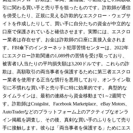
引に関わる買い手と売り手を狙ったものです。詐欺師が通信
を傍受したり、正規に見える詐欺的なエスクロー・ウェブサ
イトを作成したりして、買い手に自分たちの資金が中立的な
口座で保護されていると確信させます。実際には、エスクロ
ー業者は存在せず、お金は詐欺師の口座に直接入金されま
す。FBI傘下のインターネット犯罪苦情センターは、2022年
にエスクロー詐欺関連の1,089件の苦情を受け取っており、
被害者1人当たりの平均損失額は3,200ドルです。これらの詐
欺は、高額取引の両当事者を保護するために第三者エスクロ
ー業者を使用する正当な慣行を悪用しており、オンライン取
引に不慣れな買い手と売り手に特に効果的です。 典型的な
タイムラインは、最初の連絡から資金移動まで1～2週間で
す。詐欺師はCraigslist、Facebook Marketplace、eBay Motors、
AutoTraderなどのプラットフォーム上のアクティブなオンラ
イン掲載を調査し、その後、真剣な買い手のふりをして売り
手に接触します。彼らは「両当事者を保護する」ためにエス