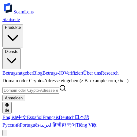
ScamLens
Startseite
Produkte
Dienste
Betrugsratgeber
Blog
Betrugs-IQ
Verifiziert
Über uns
Research
Domain oder Crypto-Adresse eingeben (z.B. example.com, 0x...)
Anmelden
de
English
中文
Español
Français
Deutsch
日本語
Русский
Português
العربية
हिन्दी
한국어
Tiếng Việt