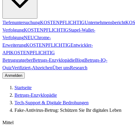
Tiefenuntersuchung
KOSTENPFLICHTIG
Unternehmensbericht
KOS
Verfolgung
KOSTENPFLICHTIG
Stapel-Wallet-
Verfolgung
NEU
Chrome-
Erweiterung
KOSTENPFLICHTIG
Entwickler-
API
KOSTENPFLICHTIG
Betrugsratgeber
Betrugs-Enzyklopädie
Blog
Betrugs-IQ-
Quiz
Verifiziert-Abzeichen
Über uns
Research
Anmelden
Startseite
Betrugs-Enzyklopädie
Tech-Support & Digitale Bedrohungen
Fake-Antivirus-Betrug: Schützen Sie Ihr digitales Leben
Mittel