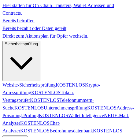
Hier starten für On-Chain-Transfers, Wallet-Adressen und
Contracts.
Bereits betroffen
Bereits bezahlt oder Daten geteilt
Direkt zum Aktionsplan für Opfer wechseln.
Sicherheitsprüfung
Website-Sicherheitsprüfung
KOSTENLOS
Krypto-
Adressprüfung
KOSTENLOS
Token-
Vertragsprüfer
KOSTENLOS
Telefonnummern-
Suche
KOSTENLOS
Unternehmensprüfung
KOSTENLOS
Address-
Poisoning-Prüfung
KOSTENLOS
Wallet Intelligence
NEU
E-Mail-
Analyzer
KOSTENLOS
Chat-
Analyzer
KOSTENLOS
Bedrohungsdatenbank
KOSTENLOS