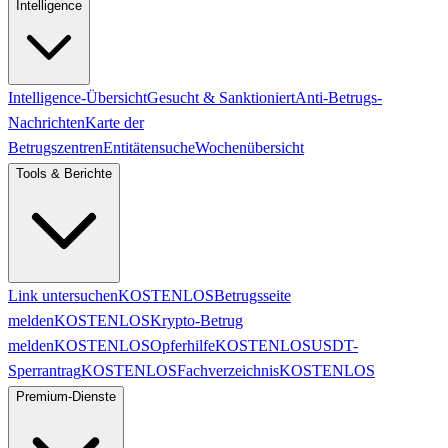
Intelligence
Intelligence-Übersicht
Gesucht & Sanktioniert
Anti-Betrugs-
Nachrichten
Karte der
Betrugszentren
Entitätensuche
Wochenübersicht
Tools & Berichte
Link untersuchen
KOSTENLOS
Betrugsseite
melden
KOSTENLOS
Krypto-Betrug
melden
KOSTENLOS
Opferhilfe
KOSTENLOS
USDT-
Sperrantrag
KOSTENLOS
Fachverzeichnis
KOSTENLOS
Premium-Dienste