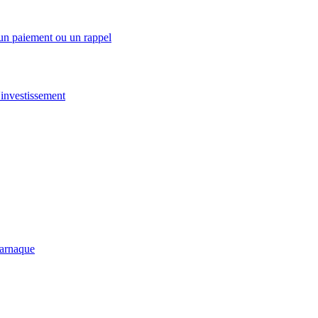
 un paiement ou un rappel
investissement
-arnaque