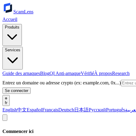
ScamLens
Accueil
Produits
Services
Guide des arnaques
Blog
QI Anti-arnaque
Vérifié
À propos
Research
Entrez un domaine ou adresse crypto (ex: example.com, 0x...)
Se connecter
fr
English
中文
Español
Français
Deutsch
日本語
Русский
Português
عربية
Commencer ici