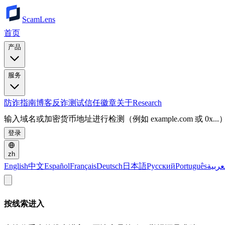
ScamLens
首页
产品
服务
防诈指南
博客
反诈测试
信任徽章
关于
Research
输入域名或加密货币地址进行检测（例如 example.com 或 0x...
登录
zh
English
中文
Español
Français
Deutsch
日本語
Русский
Português
عربية
按线索进入