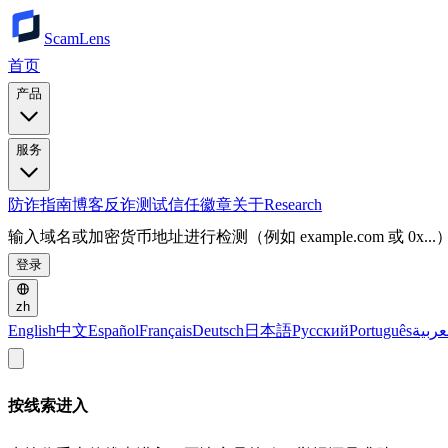
ScamLens
首页
产品
服务
防诈指南
博客
反诈测试
信任徽章
关于
Research
输入域名或加密货币地址进行检测（例如 example.com 或 0x...
登录
zh
English
中文
Español
Français
Deutsch
日本語
Русский
Português
عربية
按线索进入