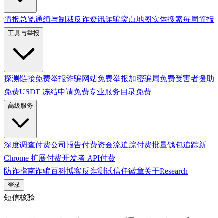
情报总览
通缉与制裁
反诈资讯
诈骗窝点地图
实体搜索
每周简报
工具与举报
探测链接
免费
举报诈骗网站
免费
举报加密骗局
免费
受害者援助
免费
USDT 冻结申请
免费
专业服务目录
免费
高级服务
深度调查
付费
公司报告
付费
资金流追踪
付费
批量钱包追踪
新
Chrome 扩展
付费
开发者 API
付费
防诈指南
诈骗百科
博客
反诈测试
信任徽章
关于
Research
登录
短信核验