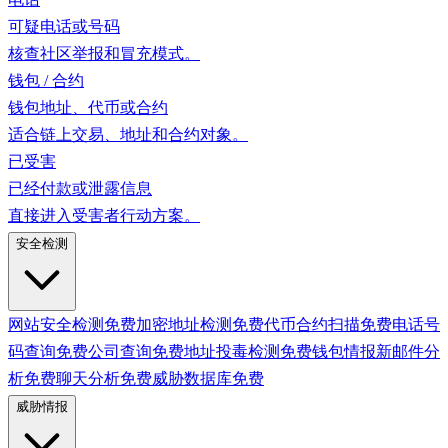
可疑电话或号码
核查社区举报和冒充模式。
钱包 / 合约
钱包地址、代币或合约
适合链上交易、地址和合约对象。
已受害
已经付款或泄露信息
直接进入受害者行动方案。
安全检测
网站安全检测
免费
加密地址检测
免费
代币合约扫描
免费
电话号
码查询
免费
公司查询
免费
地址投毒检测
免费
钱包情报
新
邮件分
析
免费
聊天分析
免费
威胁数据库
免费
威胁情报