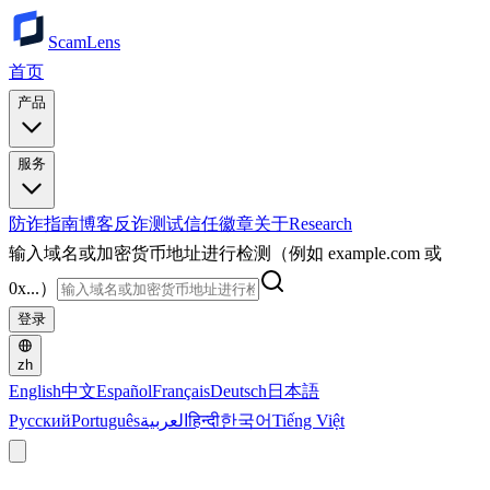
ScamLens
首页
产品
服务
防诈指南
博客
反诈测试
信任徽章
关于
Research
输入域名或加密货币地址进行检测（例如 example.com 或
0x...）
登录
zh
English
中文
Español
Français
Deutsch
日本語
Русский
Português
العربية
हिन्दी
한국어
Tiếng Việt