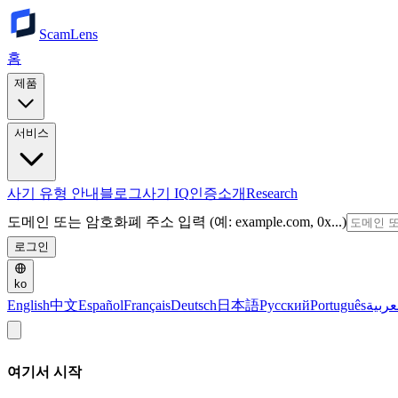
ScamLens
홈
제품
서비스
사기 유형 안내
블로그
사기 IQ
인증
소개
Research
도메인 또는 암호화폐 주소 입력 (예: example.com, 0x...)
로그인
ko
English
中文
Español
Français
Deutsch
日本語
Русский
Português
عربية
여기서 시작