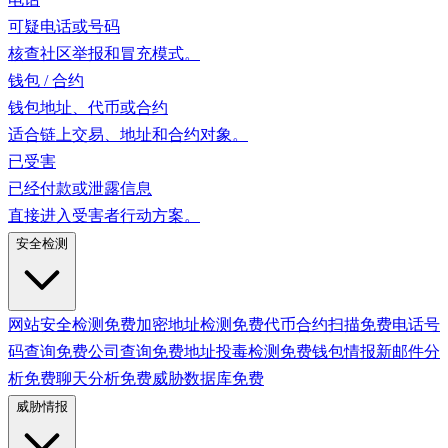
可疑电话或号码
核查社区举报和冒充模式。
钱包 / 合约
钱包地址、代币或合约
适合链上交易、地址和合约对象。
已受害
已经付款或泄露信息
直接进入受害者行动方案。
安全检测
网站安全检测
免费
加密地址检测
免费
代币合约扫描
免费
电话号
码查询
免费
公司查询
免费
地址投毒检测
免费
钱包情报
新
邮件分
析
免费
聊天分析
免费
威胁数据库
免费
威胁情报