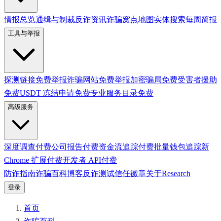
情报总览
通缉与制裁
反诈资讯
诈骗窝点地图
实体搜索
每周简报
工具与举报
探测链接
免费
举报诈骗网站
免费
举报加密骗局
免费
受害者援助
免费
USDT 冻结申请
免费
专业服务目录
免费
高级服务
深度调查
付费
公司报告
付费
资金流追踪
付费
批量钱包追踪
新
Chrome 扩展
付费
开发者 API
付费
防诈指南
诈骗百科
博客
反诈测试
信任徽章
关于
Research
登录
首页