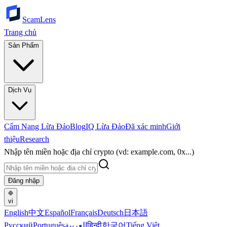
ScamLens
Trang chủ
Sản Phẩm
Dịch Vụ
Cẩm Nang Lừa Đảo
Blog
IQ Lừa Đảo
Đã xác minh
Giới
thiệu
Research
Nhập tên miền hoặc địa chỉ crypto (vd: example.com, 0x...)
Đăng nhập
vi
English
中文
Español
Français
Deutsch
日本語
Русский
Português
العربية
हिन्दी
한국어
Tiếng Việt