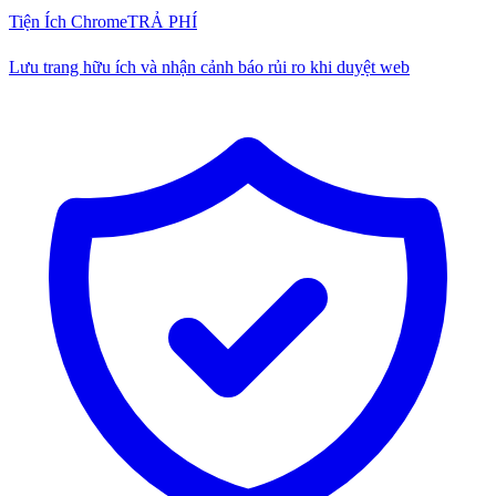
Tiện Ích Chrome
TRẢ PHÍ
Lưu trang hữu ích và nhận cảnh báo rủi ro khi duyệt web