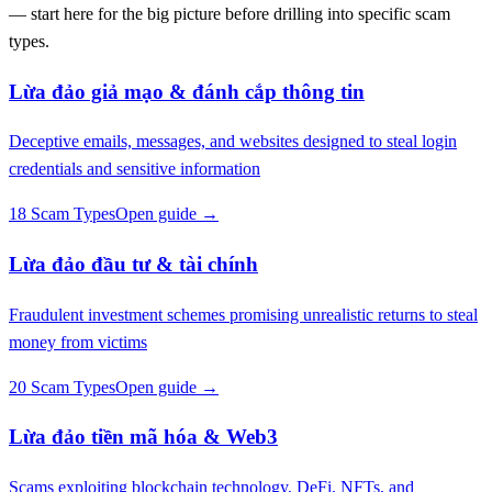
— start here for the big picture before drilling into specific scam
types.
Lừa đảo giả mạo & đánh cắp thông tin
Deceptive emails, messages, and websites designed to steal login
credentials and sensitive information
18 Scam Types
Open guide →
Lừa đảo đầu tư & tài chính
Fraudulent investment schemes promising unrealistic returns to steal
money from victims
20 Scam Types
Open guide →
Lừa đảo tiền mã hóa & Web3
Scams exploiting blockchain technology, DeFi, NFTs, and