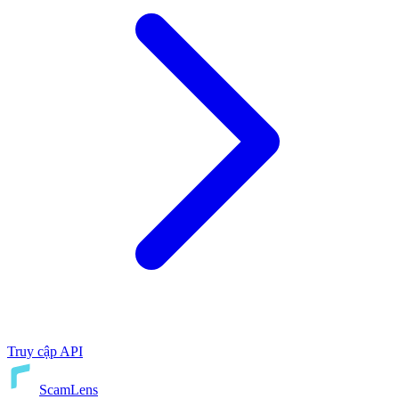
Truy cập API
ScamLens