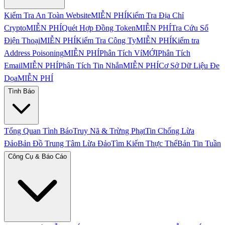
Kiểm Tra An Toàn Website
MIỄN PHÍ
Kiểm Tra Địa Chỉ
Crypto
MIỄN PHÍ
Quét Hợp Đồng Token
MIỄN PHÍ
Tra Cứu Số
Điện Thoại
MIỄN PHÍ
Kiểm Tra Công Ty
MIỄN PHÍ
Kiểm tra
Address Poisoning
MIỄN PHÍ
Phân Tích Ví
MỚI
Phân Tích
Email
MIỄN PHÍ
Phân Tích Tin Nhắn
MIỄN PHÍ
Cơ Sở Dữ Liệu Đe
Dọa
MIỄN PHÍ
Tình Báo
Tổng Quan Tình Báo
Truy Nã & Trừng Phạt
Tin Chống Lừa
Đảo
Bản Đồ Trung Tâm Lừa Đảo
Tìm Kiếm Thực Thể
Bản Tin Tuần
Công Cụ & Báo Cáo