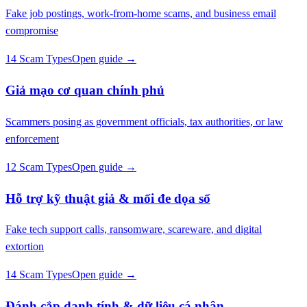
Fake job postings, work-from-home scams, and business email
compromise
14 Scam Types
Open guide →
Giả mạo cơ quan chính phủ
Scammers posing as government officials, tax authorities, or law
enforcement
12 Scam Types
Open guide →
Hỗ trợ kỹ thuật giả & mối đe dọa số
Fake tech support calls, ransomware, scareware, and digital
extortion
14 Scam Types
Open guide →
Đánh cắp danh tính & dữ liệu cá nhân