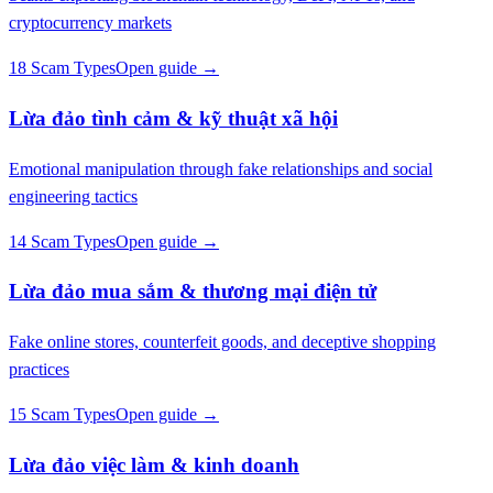
cryptocurrency markets
18 Scam Types
Open guide →
Lừa đảo tình cảm & kỹ thuật xã hội
Emotional manipulation through fake relationships and social
engineering tactics
14 Scam Types
Open guide →
Lừa đảo mua sắm & thương mại điện tử
Fake online stores, counterfeit goods, and deceptive shopping
practices
15 Scam Types
Open guide →
Lừa đảo việc làm & kinh doanh