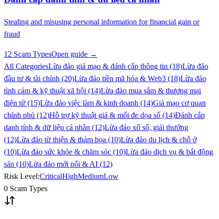
Stealing and misusing personal information for financial gain or
fraud
12 Scam Types
Open guide →
All Categories
Lừa đảo giả mạo & đánh cắp thông tin (18)
Lừa đảo
đầu tư & tài chính (20)
Lừa đảo tiền mã hóa & Web3 (18)
Lừa đảo
tình cảm & kỹ thuật xã hội (14)
Lừa đảo mua sắm & thương mại
điện tử (15)
Lừa đảo việc làm & kinh doanh (14)
Giả mạo cơ quan
chính phủ (12)
Hỗ trợ kỹ thuật giả & mối đe dọa số (14)
Đánh cắp
danh tính & dữ liệu cá nhân (12)
Lừa đảo xổ số, giải thưởng
(12)
Lừa đảo từ thiện & thảm họa (10)
Lừa đảo du lịch & chỗ ở
(10)
Lừa đảo sức khỏe & chăm sóc (10)
Lừa đảo dịch vụ & bất động
sản (10)
Lừa đảo mới nổi & AI (12)
Risk Level:
Critical
High
Medium
Low
0 Scam Types