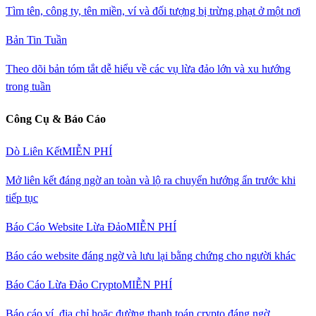
Tìm tên, công ty, tên miền, ví và đối tượng bị trừng phạt ở một nơi
Bản Tin Tuần
Theo dõi bản tóm tắt dễ hiểu về các vụ lừa đảo lớn và xu hướng
trong tuần
Công Cụ & Báo Cáo
Dò Liên Kết
MIỄN PHÍ
Mở liên kết đáng ngờ an toàn và lộ ra chuyển hướng ẩn trước khi
tiếp tục
Báo Cáo Website Lừa Đảo
MIỄN PHÍ
Báo cáo website đáng ngờ và lưu lại bằng chứng cho người khác
Báo Cáo Lừa Đảo Crypto
MIỄN PHÍ
Báo cáo ví, địa chỉ hoặc đường thanh toán crypto đáng ngờ