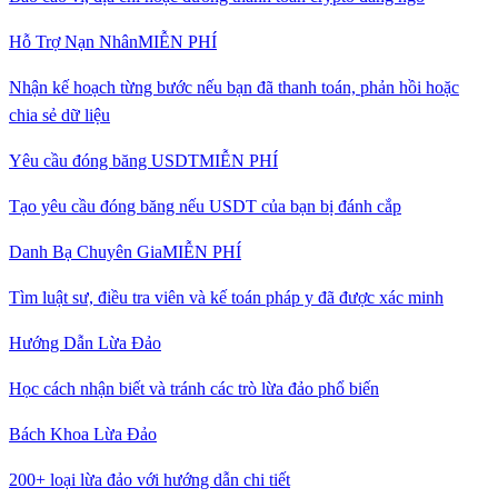
Hỗ Trợ Nạn Nhân
MIỄN PHÍ
Nhận kế hoạch từng bước nếu bạn đã thanh toán, phản hồi hoặc
chia sẻ dữ liệu
Yêu cầu đóng băng USDT
MIỄN PHÍ
Tạo yêu cầu đóng băng nếu USDT của bạn bị đánh cắp
Danh Bạ Chuyên Gia
MIỄN PHÍ
Tìm luật sư, điều tra viên và kế toán pháp y đã được xác minh
Hướng Dẫn Lừa Đảo
Học cách nhận biết và tránh các trò lừa đảo phổ biến
Bách Khoa Lừa Đảo
200+ loại lừa đảo với hướng dẫn chi tiết