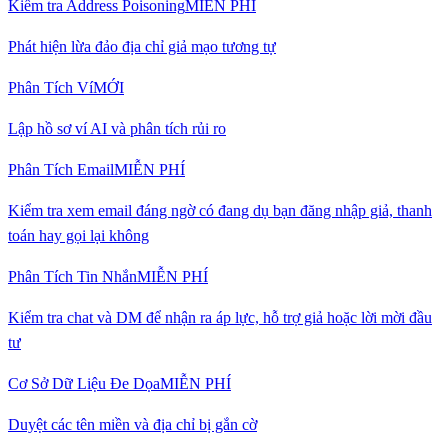
Kiểm tra Address Poisoning
MIỄN PHÍ
Phát hiện lừa đảo địa chỉ giả mạo tương tự
Phân Tích Ví
MỚI
Lập hồ sơ ví AI và phân tích rủi ro
Phân Tích Email
MIỄN PHÍ
Kiểm tra xem email đáng ngờ có đang dụ bạn đăng nhập giả, thanh
toán hay gọi lại không
Phân Tích Tin Nhắn
MIỄN PHÍ
Kiểm tra chat và DM để nhận ra áp lực, hỗ trợ giả hoặc lời mời đầu
tư
Cơ Sở Dữ Liệu Đe Dọa
MIỄN PHÍ
Duyệt các tên miền và địa chỉ bị gắn cờ