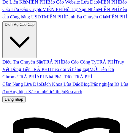
Dò Liên Kết
MIỄN PHÍ
Báo Cáo Website Lừa Đảo
MIỄN PHÍ
Báo
Cáo Lừa Đảo Crypto
MIỄN PHÍ
Hỗ Trợ Nạn Nhân
MIỄN PHÍ
Yêu
cầu đóng băng USDT
MIỄN PHÍ
Danh Bạ Chuyên Gia
MIỄN PHÍ
Dịch Vụ Cao Cấp
Điều Tra Chuyên Sâu
TRẢ PHÍ
Báo Cáo Công Ty
TRẢ PHÍ
Truy
Vết Dòng Tiền
TRẢ PHÍ
Theo dõi ví hàng loạt
MỚI
Tiện Ích
Chrome
TRẢ PHÍ
API Nhà Phát Triển
TRẢ PHÍ
Cẩm Nang Lừa Đảo
Bách Khoa Lừa Đảo
Blog
Trắc nghiệm IQ Lừa
đảo
Huy hiệu Xác minh
Giới thiệu
Research
Đăng nhập