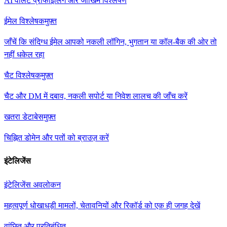
AI वॉलेट प्रोफाइलिंग और जोखिम विश्लेषण
ईमेल विश्लेषक
मुफ़्त
जाँचें कि संदिग्ध ईमेल आपको नकली लॉगिन, भुगतान या कॉल-बैक की ओर तो
नहीं धकेल रहा
चैट विश्लेषक
मुफ़्त
चैट और DM में दबाव, नकली सपोर्ट या निवेश लालच की जाँच करें
खतरा डेटाबेस
मुफ़्त
चिह्नित डोमेन और पतों को ब्राउज़ करें
इंटेलिजेंस
इंटेलिजेंस अवलोकन
महत्वपूर्ण धोखाधड़ी मामलों, चेतावनियों और रिकॉर्ड को एक ही जगह देखें
वांछित और प्रतिबंधित