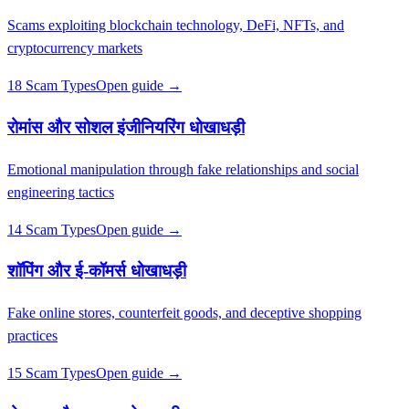
Scams exploiting blockchain technology, DeFi, NFTs, and
cryptocurrency markets
18 Scam Types
Open guide →
रोमांस और सोशल इंजीनियरिंग धोखाधड़ी
Emotional manipulation through fake relationships and social
engineering tactics
14 Scam Types
Open guide →
शॉपिंग और ई-कॉमर्स धोखाधड़ी
Fake online stores, counterfeit goods, and deceptive shopping
practices
15 Scam Types
Open guide →