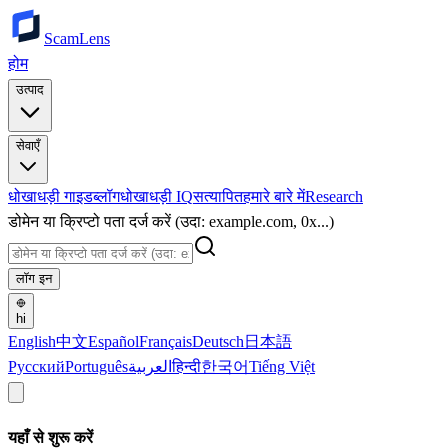
ScamLens
होम
उत्पाद
सेवाएँ
धोखाधड़ी गाइड
ब्लॉग
धोखाधड़ी IQ
सत्यापित
हमारे बारे में
Research
डोमेन या क्रिप्टो पता दर्ज करें (उदा: example.com, 0x...)
लॉग इन
hi
English
中文
Español
Français
Deutsch
日本語
Русский
Português
العربية
हिन्दी
한국어
Tiếng Việt
यहाँ से शुरू करें