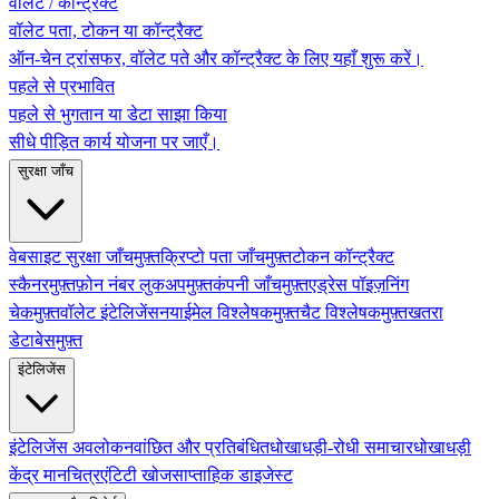
वॉलेट / कॉन्ट्रैक्ट
वॉलेट पता, टोकन या कॉन्ट्रैक्ट
ऑन-चेन ट्रांसफर, वॉलेट पते और कॉन्ट्रैक्ट के लिए यहाँ शुरू करें।
पहले से प्रभावित
पहले से भुगतान या डेटा साझा किया
सीधे पीड़ित कार्य योजना पर जाएँ।
सुरक्षा जाँच
वेबसाइट सुरक्षा जाँच
मुफ़्त
क्रिप्टो पता जाँच
मुफ़्त
टोकन कॉन्ट्रैक्ट
स्कैनर
मुफ़्त
फ़ोन नंबर लुकअप
मुफ़्त
कंपनी जाँच
मुफ़्त
एड्रेस पॉइज़निंग
चेक
मुफ़्त
वॉलेट इंटेलिजेंस
नया
ईमेल विश्लेषक
मुफ़्त
चैट विश्लेषक
मुफ़्त
खतरा
डेटाबेस
मुफ़्त
इंटेलिजेंस
इंटेलिजेंस अवलोकन
वांछित और प्रतिबंधित
धोखाधड़ी-रोधी समाचार
धोखाधड़ी
केंद्र मानचित्र
एंटिटी खोज
साप्ताहिक डाइजेस्ट