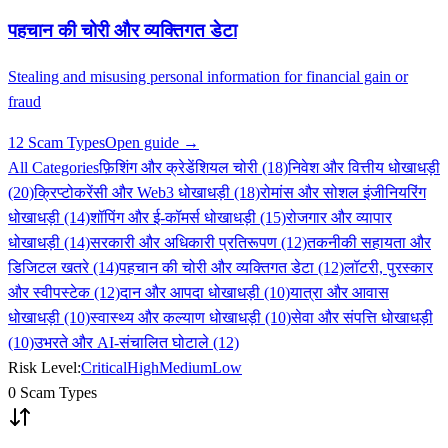
पहचान की चोरी और व्यक्तिगत डेटा
Stealing and misusing personal information for financial gain or
fraud
12 Scam Types
Open guide →
All Categories
फ़िशिंग और क्रेडेंशियल चोरी (18)
निवेश और वित्तीय धोखाधड़ी
(20)
क्रिप्टोकरेंसी और Web3 धोखाधड़ी (18)
रोमांस और सोशल इंजीनियरिंग
धोखाधड़ी (14)
शॉपिंग और ई-कॉमर्स धोखाधड़ी (15)
रोजगार और व्यापार
धोखाधड़ी (14)
सरकारी और अधिकारी प्रतिरूपण (12)
तकनीकी सहायता और
डिजिटल खतरे (14)
पहचान की चोरी और व्यक्तिगत डेटा (12)
लॉटरी, पुरस्कार
और स्वीपस्टेक (12)
दान और आपदा धोखाधड़ी (10)
यात्रा और आवास
धोखाधड़ी (10)
स्वास्थ्य और कल्याण धोखाधड़ी (10)
सेवा और संपत्ति धोखाधड़ी
(10)
उभरते और AI-संचालित घोटाले (12)
Risk Level:
Critical
High
Medium
Low
0 Scam Types