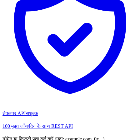
डेवलपर API
सशुल्क
100 मुफ़्त जाँच/दिन के साथ REST API
डोमेन या क्रिप्टो पता दर्ज करें (उदा: example.com, 0x...)