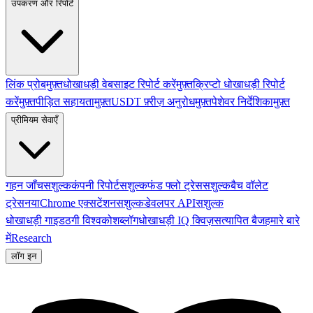
उपकरण और रिपोर्ट
लिंक प्रोब
मुफ़्त
धोखाधड़ी वेबसाइट रिपोर्ट करें
मुफ़्त
क्रिप्टो धोखाधड़ी रिपोर्ट
करें
मुफ़्त
पीड़ित सहायता
मुफ़्त
USDT फ़्रीज़ अनुरोध
मुफ़्त
पेशेवर निर्देशिका
मुफ़्त
प्रीमियम सेवाएँ
गहन जाँच
सशुल्क
कंपनी रिपोर्ट
सशुल्क
फंड फ्लो ट्रेस
सशुल्क
बैच वॉलेट
ट्रेस
नया
Chrome एक्सटेंशन
सशुल्क
डेवलपर API
सशुल्क
धोखाधड़ी गाइड
ठगी विश्वकोश
ब्लॉग
धोखाधड़ी IQ क्विज़
सत्यापित बैज
हमारे बारे
में
Research
लॉग इन