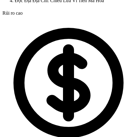
Độc Địa Địa Chỉ: Chiêu Lừa Ví Tiền Mã Hóa
Rủi ro cao