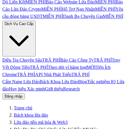
Dò Liên Kết
MIỄN PHÍ
Báo Cáo Website Lừa Đảo
MIỄN PHÍ
Báo
Cáo Lừa Đảo Crypto
MIỄN PHÍ
Hỗ Trợ Nạn Nhân
MIỄN PHÍ
Yêu
cầu đóng băng USDT
MIỄN PHÍ
Danh Bạ Chuyên Gia
MIỄN PHÍ
Dịch Vụ Cao Cấp
Điều Tra Chuyên Sâu
TRẢ PHÍ
Báo Cáo Công Ty
TRẢ PHÍ
Truy
Vết Dòng Tiền
TRẢ PHÍ
Theo dõi ví hàng loạt
MỚI
Tiện Ích
Chrome
TRẢ PHÍ
API Nhà Phát Triển
TRẢ PHÍ
Cẩm Nang Lừa Đảo
Bách Khoa Lừa Đảo
Blog
Trắc nghiệm IQ Lừa
đảo
Huy hiệu Xác minh
Giới thiệu
Research
Đăng nhập
Trang chủ
Bách khoa lừa đảo
Lừa đảo tiền mã hóa & Web3