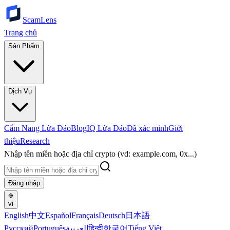
ScamLens
Trang chủ
Sản Phẩm
Dịch Vụ
Cẩm Nang Lừa Đảo
Blog
IQ Lừa Đảo
Đã xác minh
Giới
thiệu
Research
Nhập tên miền hoặc địa chỉ crypto (vd: example.com, 0x...)
Đăng nhập
vi
English
中文
Español
Français
Deutsch
日本語
Русский
Português
العربية
हिन्दी
한국어
Tiếng Việt