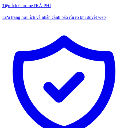
Tiện Ích Chrome
TRẢ PHÍ
Lưu trang hữu ích và nhận cảnh báo rủi ro khi duyệt web