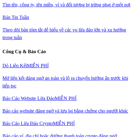
Tìm tên, công ty, tên miền, ví và đối tượng bị trừng phạt ở một nơi
Bản Tin Tuần
Theo dõi bản tóm tắt dễ hiểu về các vụ lừa đảo lớn và xu hướng
trong tuần
Công Cụ & Báo Cáo
Dò Liên Kết
MIỄN PHÍ
Mở liên kết đáng ngờ an toàn và lộ ra chuyển hướng ẩn trước khi
tiếp tục
Báo Cáo Website Lừa Đảo
MIỄN PHÍ
Báo cáo website đáng ngờ và lưu lại bằng chứng cho người khác
Báo Cáo Lừa Đảo Crypto
MIỄN PHÍ
Báo cáo ví, địa chỉ hoặc đường thanh toán crypto đáng ngờ