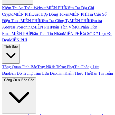
Kiểm Tra An Toàn Website
MIỄN PHÍ
Kiểm Tra Địa Chỉ
Crypto
MIỄN PHÍ
Quét Hợp Đồng Token
MIỄN PHÍ
Tra Cứu Số
Điện Thoại
MIỄN PHÍ
Kiểm Tra Công Ty
MIỄN PHÍ
Kiểm tra
Address Poisoning
MIỄN PHÍ
Phân Tích Ví
MỚI
Phân Tích
Email
MIỄN PHÍ
Phân Tích Tin Nhắn
MIỄN PHÍ
Cơ Sở Dữ Liệu Đe
Dọa
MIỄN PHÍ
Tình Báo
Tổng Quan Tình Báo
Truy Nã & Trừng Phạt
Tin Chống Lừa
Đảo
Bản Đồ Trung Tâm Lừa Đảo
Tìm Kiếm Thực Thể
Bản Tin Tuần
Công Cụ & Báo Cáo