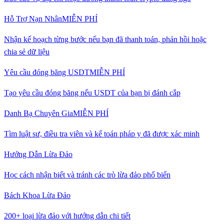
Hỗ Trợ Nạn Nhân
MIỄN PHÍ
Nhận kế hoạch từng bước nếu bạn đã thanh toán, phản hồi hoặc
chia sẻ dữ liệu
Yêu cầu đóng băng USDT
MIỄN PHÍ
Tạo yêu cầu đóng băng nếu USDT của bạn bị đánh cắp
Danh Bạ Chuyên Gia
MIỄN PHÍ
Tìm luật sư, điều tra viên và kế toán pháp y đã được xác minh
Hướng Dẫn Lừa Đảo
Học cách nhận biết và tránh các trò lừa đảo phổ biến
Bách Khoa Lừa Đảo
200+ loại lừa đảo với hướng dẫn chi tiết