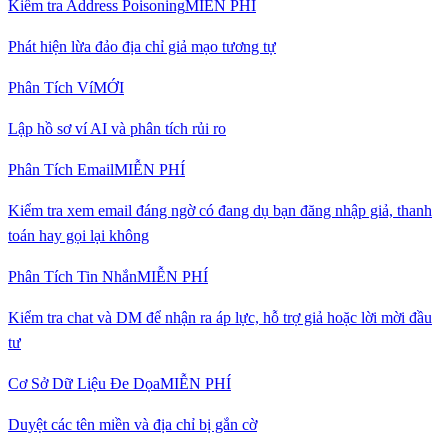
Kiểm tra Address Poisoning
MIỄN PHÍ
Phát hiện lừa đảo địa chỉ giả mạo tương tự
Phân Tích Ví
MỚI
Lập hồ sơ ví AI và phân tích rủi ro
Phân Tích Email
MIỄN PHÍ
Kiểm tra xem email đáng ngờ có đang dụ bạn đăng nhập giả, thanh
toán hay gọi lại không
Phân Tích Tin Nhắn
MIỄN PHÍ
Kiểm tra chat và DM để nhận ra áp lực, hỗ trợ giả hoặc lời mời đầu
tư
Cơ Sở Dữ Liệu Đe Dọa
MIỄN PHÍ
Duyệt các tên miền và địa chỉ bị gắn cờ