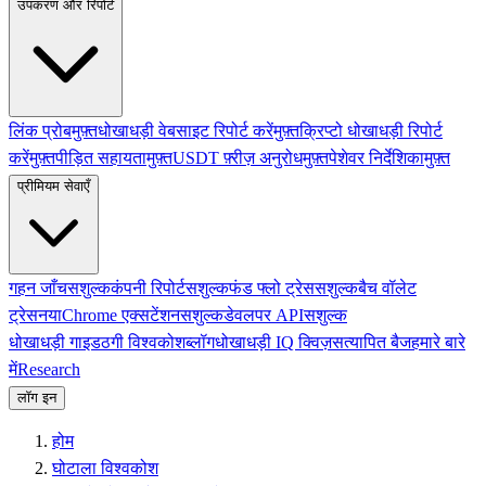
उपकरण और रिपोर्ट
लिंक प्रोब
मुफ़्त
धोखाधड़ी वेबसाइट रिपोर्ट करें
मुफ़्त
क्रिप्टो धोखाधड़ी रिपोर्ट
करें
मुफ़्त
पीड़ित सहायता
मुफ़्त
USDT फ़्रीज़ अनुरोध
मुफ़्त
पेशेवर निर्देशिका
मुफ़्त
प्रीमियम सेवाएँ
गहन जाँच
सशुल्क
कंपनी रिपोर्ट
सशुल्क
फंड फ्लो ट्रेस
सशुल्क
बैच वॉलेट
ट्रेस
नया
Chrome एक्सटेंशन
सशुल्क
डेवलपर API
सशुल्क
धोखाधड़ी गाइड
ठगी विश्वकोश
ब्लॉग
धोखाधड़ी IQ क्विज़
सत्यापित बैज
हमारे बारे
में
Research
लॉग इन
होम
घोटाला विश्वकोश