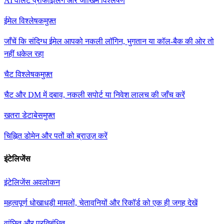
AI वॉलेट प्रोफाइलिंग और जोखिम विश्लेषण
ईमेल विश्लेषक
मुफ़्त
जाँचें कि संदिग्ध ईमेल आपको नकली लॉगिन, भुगतान या कॉल-बैक की ओर तो
नहीं धकेल रहा
चैट विश्लेषक
मुफ़्त
चैट और DM में दबाव, नकली सपोर्ट या निवेश लालच की जाँच करें
खतरा डेटाबेस
मुफ़्त
चिह्नित डोमेन और पतों को ब्राउज़ करें
इंटेलिजेंस
इंटेलिजेंस अवलोकन
महत्वपूर्ण धोखाधड़ी मामलों, चेतावनियों और रिकॉर्ड को एक ही जगह देखें
वांछित और प्रतिबंधित