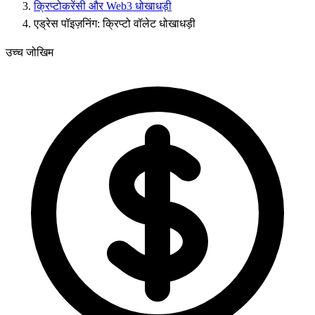
क्रिप्टोकरेंसी और Web3 धोखाधड़ी
एड्रेस पॉइज़निंग: क्रिप्टो वॉलेट धोखाधड़ी
उच्च जोखिम