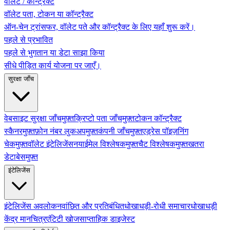
वॉलेट / कॉन्ट्रैक्ट
वॉलेट पता, टोकन या कॉन्ट्रैक्ट
ऑन-चेन ट्रांसफर, वॉलेट पते और कॉन्ट्रैक्ट के लिए यहाँ शुरू करें।
पहले से प्रभावित
पहले से भुगतान या डेटा साझा किया
सीधे पीड़ित कार्य योजना पर जाएँ।
सुरक्षा जाँच
वेबसाइट सुरक्षा जाँच
मुफ़्त
क्रिप्टो पता जाँच
मुफ़्त
टोकन कॉन्ट्रैक्ट
स्कैनर
मुफ़्त
फ़ोन नंबर लुकअप
मुफ़्त
कंपनी जाँच
मुफ़्त
एड्रेस पॉइज़निंग
चेक
मुफ़्त
वॉलेट इंटेलिजेंस
नया
ईमेल विश्लेषक
मुफ़्त
चैट विश्लेषक
मुफ़्त
खतरा
डेटाबेस
मुफ़्त
इंटेलिजेंस
इंटेलिजेंस अवलोकन
वांछित और प्रतिबंधित
धोखाधड़ी-रोधी समाचार
धोखाधड़ी
केंद्र मानचित्र
एंटिटी खोज
साप्ताहिक डाइजेस्ट