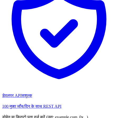
डेवलपर API
सशुल्क
100 मुफ़्त जाँच/दिन के साथ REST API
डोमेन या क्रिप्टो पता दर्ज करें (उदा: example.com, 0x...)