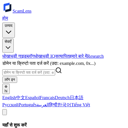
ScamLens
होम
उत्पाद
सेवाएँ
धोखाधड़ी गाइड
ब्लॉग
धोखाधड़ी IQ
सत्यापित
हमारे बारे में
Research
डोमेन या क्रिप्टो पता दर्ज करें (उदा: example.com, 0x...)
लॉग इन
hi
English
中文
Español
Français
Deutsch
日本語
Русский
Português
العربية
हिन्दी
한국어
Tiếng Việt
यहाँ से शुरू करें