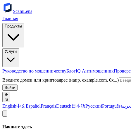
ScamLens
Главная
Продукты
Услуги
Руководство по мошенничеству
Блог
IQ Антимошенник
Провере
Введите домен или криптоадрес (напр. example.com, 0x...)
Войти
ru
English
中文
Español
Français
Deutsch
日本語
Русский
Português
عربية
Начните здесь