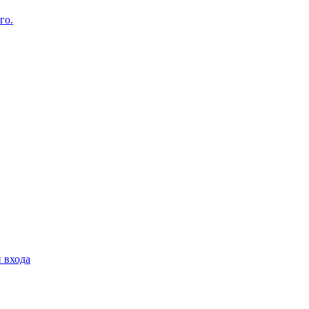
го.
 входа