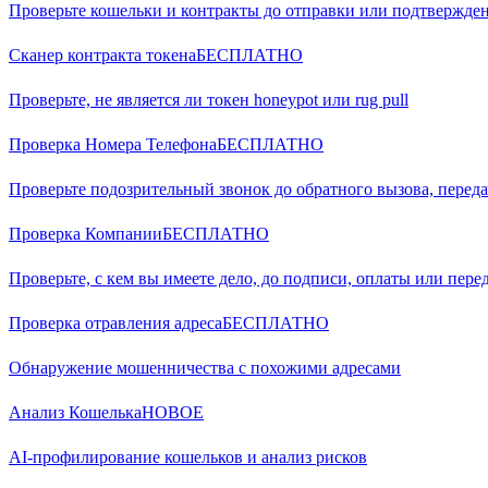
Проверьте кошельки и контракты до отправки или подтвержд
Сканер контракта токена
БЕСПЛАТНО
Проверьте, не является ли токен honeypot или rug pull
Проверка Номера Телефона
БЕСПЛАТНО
Проверьте подозрительный звонок до обратного вызова, переда
Проверка Компании
БЕСПЛАТНО
Проверьте, с кем вы имеете дело, до подписи, оплаты или пере
Проверка отравления адреса
БЕСПЛАТНО
Обнаружение мошенничества с похожими адресами
Анализ Кошелька
НОВОЕ
AI-профилирование кошельков и анализ рисков