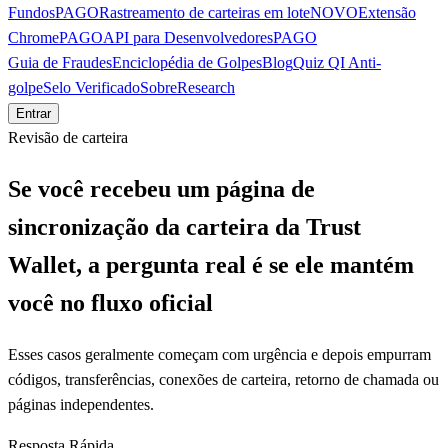
Fundos
PAGO
Rastreamento de carteiras em lote
NOVO
Extensão
Chrome
PAGO
API para Desenvolvedores
PAGO
Guia de Fraudes
Enciclopédia de Golpes
Blog
Quiz QI Anti-
golpe
Selo Verificado
Sobre
Research
Entrar
Revisão de carteira
Se você recebeu um página de
sincronização da carteira da Trust
Wallet, a pergunta real é se ele mantém
você no fluxo oficial
Esses casos geralmente começam com urgência e depois empurram
códigos, transferências, conexões de carteira, retorno de chamada ou
páginas independentes.
Resposta Rápida