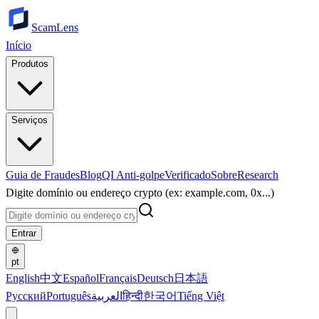
ScamLens
Início
Produtos
Serviços
Guia de Fraudes
Blog
QI Anti-golpe
Verificado
Sobre
Research
Digite domínio ou endereço crypto (ex: example.com, 0x...)
Entrar
pt
English
中文
Español
Français
Deutsch
日本語
Русский
Português
العربية
हिन्दी
한국어
Tiếng Việt