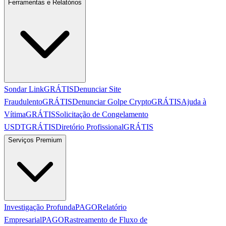
Ferramentas e Relatórios
Sondar Link
GRÁTIS
Denunciar Site
Fraudulento
GRÁTIS
Denunciar Golpe Crypto
GRÁTIS
Ajuda à
Vítima
GRÁTIS
Solicitação de Congelamento
USDT
GRÁTIS
Diretório Profissional
GRÁTIS
Serviços Premium
Investigação Profunda
PAGO
Relatório
Empresarial
PAGO
Rastreamento de Fluxo de