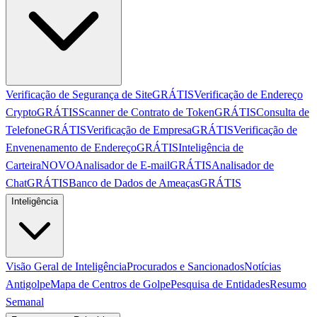
Verificação de Segurança de Site
GRÁTIS
Verificação de Endereço
Crypto
GRÁTIS
Scanner de Contrato de Token
GRÁTIS
Consulta de
Telefone
GRÁTIS
Verificação de Empresa
GRÁTIS
Verificação de
Envenenamento de Endereço
GRÁTIS
Inteligência de
Carteira
NOVO
Analisador de E-mail
GRÁTIS
Analisador de
Chat
GRÁTIS
Banco de Dados de Ameaças
GRÁTIS
Inteligência
Visão Geral de Inteligência
Procurados e Sancionados
Notícias
Antigolpe
Mapa de Centros de Golpe
Pesquisa de Entidades
Resumo
Semanal