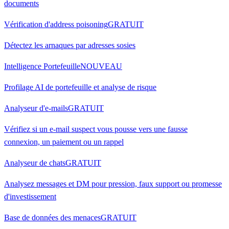
documents
Vérification d'address poisoning
GRATUIT
Détectez les arnaques par adresses sosies
Intelligence Portefeuille
NOUVEAU
Profilage AI de portefeuille et analyse de risque
Analyseur d'e-mails
GRATUIT
Vérifiez si un e-mail suspect vous pousse vers une fausse
connexion, un paiement ou un rappel
Analyseur de chats
GRATUIT
Analysez messages et DM pour pression, faux support ou promesse
d'investissement
Base de données des menaces
GRATUIT