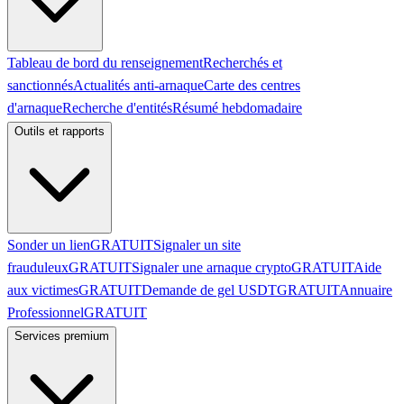
Tableau de bord du renseignement
Recherchés et
sanctionnés
Actualités anti-arnaque
Carte des centres
d'arnaque
Recherche d'entités
Résumé hebdomadaire
Outils et rapports
Sonder un lien
GRATUIT
Signaler un site
frauduleux
GRATUIT
Signaler une arnaque crypto
GRATUIT
Aide
aux victimes
GRATUIT
Demande de gel USDT
GRATUIT
Annuaire
Professionnel
GRATUIT
Services premium