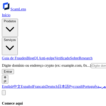
ScamLens
Início
Produtos
Serviços
Guia de Fraudes
Blog
QI Anti-golpe
Verificado
Sobre
Research
Digite domínio ou endereço crypto (ex: example.com, 0x...)
Entrar
pt
English
中文
Español
Français
Deutsch
日本語
Русский
Português
عربية
Comece aqui