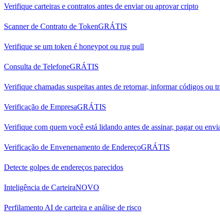
Verifique carteiras e contratos antes de enviar ou aprovar cripto
Scanner de Contrato de Token
GRÁTIS
Verifique se um token é honeypot ou rug pull
Consulta de Telefone
GRÁTIS
Verifique chamadas suspeitas antes de retornar, informar códigos ou tr
Verificação de Empresa
GRÁTIS
Verifique com quem você está lidando antes de assinar, pagar ou env
Verificação de Envenenamento de Endereço
GRÁTIS
Detecte golpes de endereços parecidos
Inteligência de Carteira
NOVO
Perfilamento AI de carteira e análise de risco