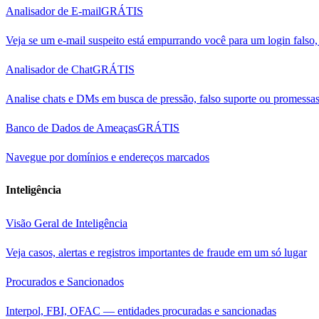
Analisador de E-mail
GRÁTIS
Veja se um e-mail suspeito está empurrando você para um login fals
Analisador de Chat
GRÁTIS
Analise chats e DMs em busca de pressão, falso suporte ou promessas
Banco de Dados de Ameaças
GRÁTIS
Navegue por domínios e endereços marcados
Inteligência
Visão Geral de Inteligência
Veja casos, alertas e registros importantes de fraude em um só lugar
Procurados e Sancionados
Interpol, FBI, OFAC — entidades procuradas e sancionadas