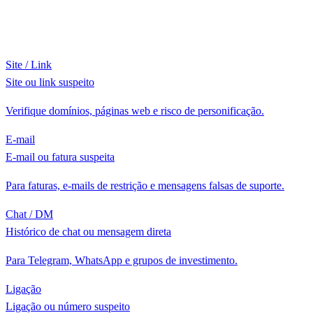
Site / Link
Site ou link suspeito
Verifique domínios, páginas web e risco de personificação.
E-mail
E-mail ou fatura suspeita
Para faturas, e-mails de restrição e mensagens falsas de suporte.
Chat / DM
Histórico de chat ou mensagem direta
Para Telegram, WhatsApp e grupos de investimento.
Ligação
Ligação ou número suspeito