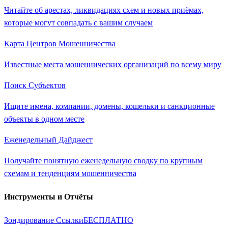
Читайте об арестах, ликвидациях схем и новых приёмах,
которые могут совпадать с вашим случаем
Карта Центров Мошенничества
Известные места мошеннических организаций по всему миру
Поиск Субъектов
Ищите имена, компании, домены, кошельки и санкционные
объекты в одном месте
Еженедельный Дайджест
Получайте понятную еженедельную сводку по крупным
схемам и тенденциям мошенничества
Инструменты и Отчёты
Зондирование Ссылки
БЕСПЛАТНО