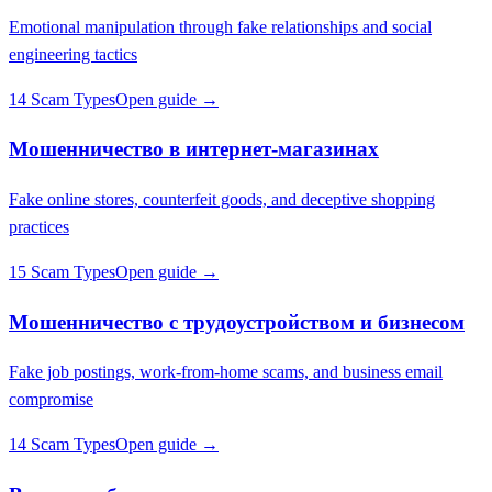
Emotional manipulation through fake relationships and social
engineering tactics
14 Scam Types
Open guide →
Мошенничество в интернет-магазинах
Fake online stores, counterfeit goods, and deceptive shopping
practices
15 Scam Types
Open guide →
Мошенничество с трудоустройством и бизнесом
Fake job postings, work-from-home scams, and business email
compromise
14 Scam Types
Open guide →