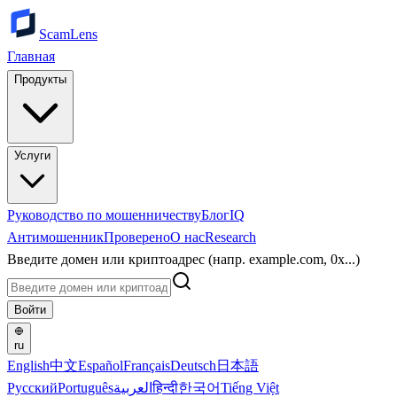
ScamLens
Главная
Продукты
Услуги
Руководство по мошенничеству
Блог
IQ
Антимошенник
Проверено
О нас
Research
Введите домен или криптоадрес (напр. example.com, 0x...)
Войти
ru
English
中文
Español
Français
Deutsch
日本語
Русский
Português
العربية
हिन्दी
한국어
Tiếng Việt