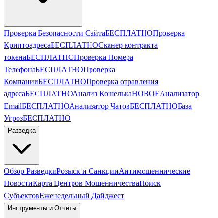
Проверка Безопасности Сайта
БЕСПЛАТНО
Проверка
Криптоадреса
БЕСПЛАТНО
Сканер контракта
токена
БЕСПЛАТНО
Проверка Номера
Телефона
БЕСПЛАТНО
Проверка
Компании
БЕСПЛАТНО
Проверка отравления
адреса
БЕСПЛАТНО
Анализ Кошелька
НОВОЕ
Анализатор
Email
БЕСПЛАТНО
Анализатор Чатов
БЕСПЛАТНО
База
Угроз
БЕСПЛАТНО
Разведка
Обзор Разведки
Розыск и Санкции
Антимошеннические
Новости
Карта Центров Мошенничества
Поиск
Субъектов
Еженедельный Дайджест
Инструменты и Отчёты