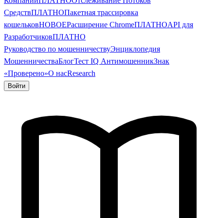
Компании
ПЛАТНО
Отслеживание Потоков
Средств
ПЛАТНО
Пакетная трассировка
кошельков
НОВОЕ
Расширение Chrome
ПЛАТНО
API для
Разработчиков
ПЛАТНО
Руководство по мошенничеству
Энциклопедия
Мошенничества
Блог
Тест IQ Антимошенник
Знак
«Проверено»
О нас
Research
Войти