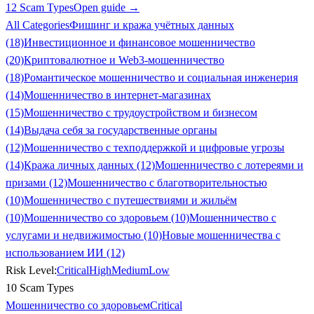
12 Scam Types
Open guide →
All Categories
Фишинг и кража учётных данных
(18)
Инвестиционное и финансовое мошенничество
(20)
Криптовалютное и Web3-мошенничество
(18)
Романтическое мошенничество и социальная инженерия
(14)
Мошенничество в интернет-магазинах
(15)
Мошенничество с трудоустройством и бизнесом
(14)
Выдача себя за государственные органы
(12)
Мошенничество с техподдержкой и цифровые угрозы
(14)
Кража личных данных (12)
Мошенничество с лотереями и
призами (12)
Мошенничество с благотворительностью
(10)
Мошенничество с путешествиями и жильём
(10)
Мошенничество со здоровьем (10)
Мошенничество с
услугами и недвижимостью (10)
Новые мошенничества с
использованием ИИ (12)
Risk Level:
Critical
High
Medium
Low
10 Scam Types
Мошенничество со здоровьем
Critical