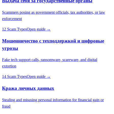
Выдача себя за государственные органы
Scammers posing as government officials, tax authorities, or law
enforcement
12 Scam Types
Open guide →
Мошенничество с техподдержкой и цифровые
угрозы
Fake tech support calls, ransomware, scareware, and digital
extortion
14 Scam Types
Open guide →
Кража личных данных
Stealing and misusing personal information for financial gain or
fraud