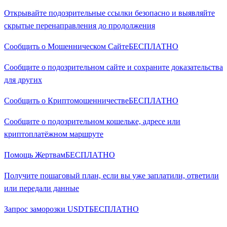
Открывайте подозрительные ссылки безопасно и выявляйте
скрытые перенаправления до продолжения
Сообщить о Мошенническом Сайте
БЕСПЛАТНО
Сообщите о подозрительном сайте и сохраните доказательства
для других
Сообщить о Криптомошенничестве
БЕСПЛАТНО
Сообщите о подозрительном кошельке, адресе или
криптоплатёжном маршруте
Помощь Жертвам
БЕСПЛАТНО
Получите пошаговый план, если вы уже заплатили, ответили
или передали данные
Запрос заморозки USDT
БЕСПЛАТНО