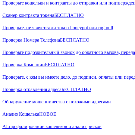
Проверьте кошельки и контракты до отправки или подтвержд
Сканер контракта токена
БЕСПЛАТНО
Проверьте, не является ли токен honeypot или rug pull
Проверка Номера Телефона
БЕСПЛАТНО
Проверьте подозрительный звонок до обратного вызова, переда
Проверка Компании
БЕСПЛАТНО
Проверьте, с кем вы имеете дело, до подписи, оплаты или пере
Проверка отравления адреса
БЕСПЛАТНО
Обнаружение мошенничества с похожими адресами
Анализ Кошелька
НОВОЕ
AI-профилирование кошельков и анализ рисков