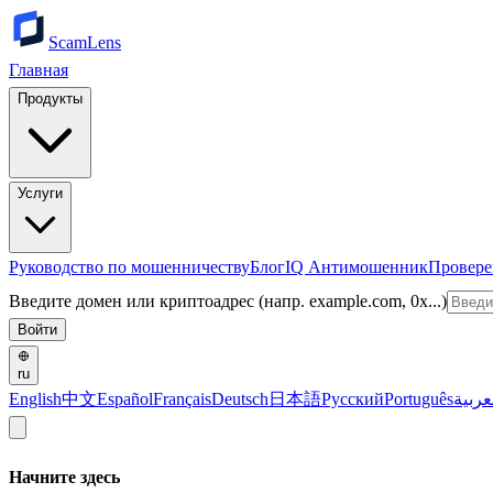
ScamLens
Главная
Продукты
Услуги
Руководство по мошенничеству
Блог
IQ Антимошенник
Провере
Введите домен или криптоадрес (напр. example.com, 0x...)
Войти
ru
English
中文
Español
Français
Deutsch
日本語
Русский
Português
عربية
Начните здесь