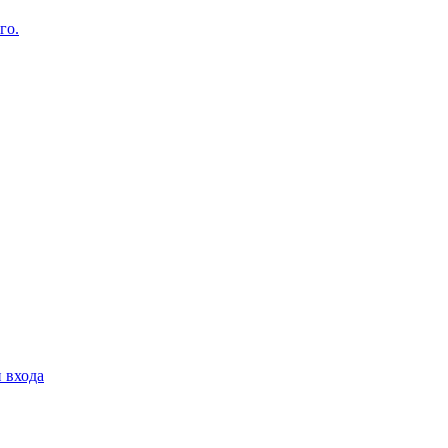
го.
 входа