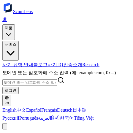
ScamLens
홈
제품
서비스
사기 유형 안내
블로그
사기 IQ
인증
소개
Research
도메인 또는 암호화폐 주소 입력 (예: example.com, 0x...)
로그인
ko
English
中文
Español
Français
Deutsch
日本語
Русский
Português
العربية
हिन्दी
한국어
Tiếng Việt