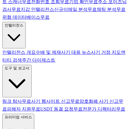
트 스캐너
무료
전화번호 조회
무료
기업 확인
무료
주소 포이즈닝
검사
무료
지갑 인텔리전스
신규
이메일 분석
무료
채팅 분석
무료
위협 데이터베이스
무료
인텔리전스
인텔리전스 개요
수배 및 제재
사기 대응 뉴스
사기 거점 지도
엔
티티 검색
주간 다이제스트
도구 및 보고서
링크 탐사
무료
사기 웹사이트 신고
무료
암호화폐 사기 신고
무
료
피해자 지원
무료
USDT 동결 요청
무료
전문가 디렉터리
무료
프리미엄 서비스