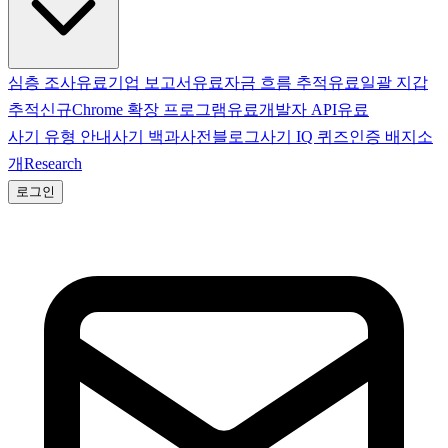
심층 조사
유료
기업 보고서
유료
자금 흐름 추적
유료
일괄 지갑
추적
신규
Chrome 확장 프로그램
유료
개발자 API
유료
사기 유형 안내
사기 백과사전
블로그
사기 IQ 퀴즈
인증 배지
소
개
Research
로그인