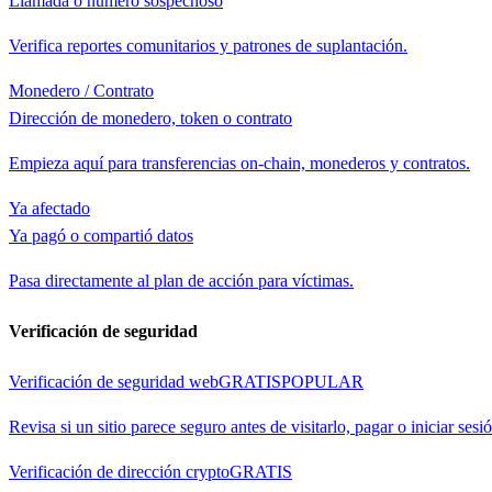
Llamada o número sospechoso
Verifica reportes comunitarios y patrones de suplantación.
Monedero / Contrato
Dirección de monedero, token o contrato
Empieza aquí para transferencias on-chain, monederos y contratos.
Ya afectado
Ya pagó o compartió datos
Pasa directamente al plan de acción para víctimas.
Verificación de seguridad
Verificación de seguridad web
GRATIS
POPULAR
Revisa si un sitio parece seguro antes de visitarlo, pagar o iniciar sesi
Verificación de dirección crypto
GRATIS