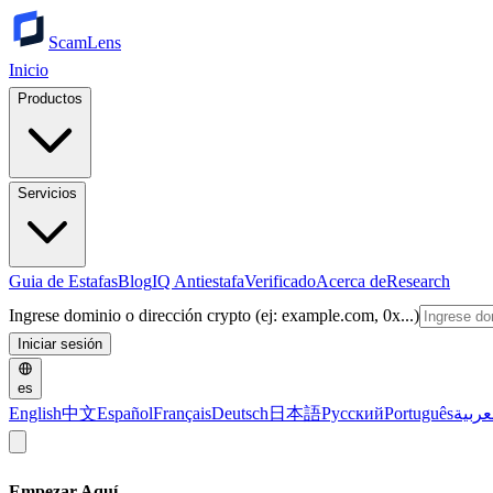
ScamLens
Inicio
Productos
Servicios
Guia de Estafas
Blog
IQ Antiestafa
Verificado
Acerca de
Research
Ingrese dominio o dirección crypto (ej: example.com, 0x...)
Iniciar sesión
es
English
中文
Español
Français
Deutsch
日本語
Русский
Português
عربية
Empezar Aquí