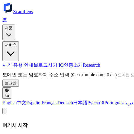
ScamLens
홈
제품
서비스
사기 유형 안내
블로그
사기 IQ
인증
소개
Research
도메인 또는 암호화폐 주소 입력 (예: example.com, 0x...)
로그인
ko
English
中文
Español
Français
Deutsch
日本語
Русский
Português
عربية
여기서 시작