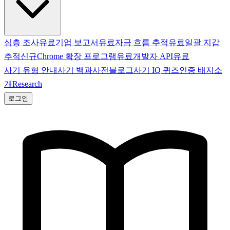
심층 조사
유료
기업 보고서
유료
자금 흐름 추적
유료
일괄 지갑
추적
신규
Chrome 확장 프로그램
유료
개발자 API
유료
사기 유형 안내
사기 백과사전
블로그
사기 IQ 퀴즈
인증 배지
소
개
Research
로그인