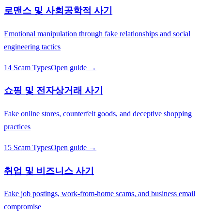
로맨스 및 사회공학적 사기
Emotional manipulation through fake relationships and social
engineering tactics
14 Scam Types
Open guide →
쇼핑 및 전자상거래 사기
Fake online stores, counterfeit goods, and deceptive shopping
practices
15 Scam Types
Open guide →
취업 및 비즈니스 사기
Fake job postings, work-from-home scams, and business email
compromise