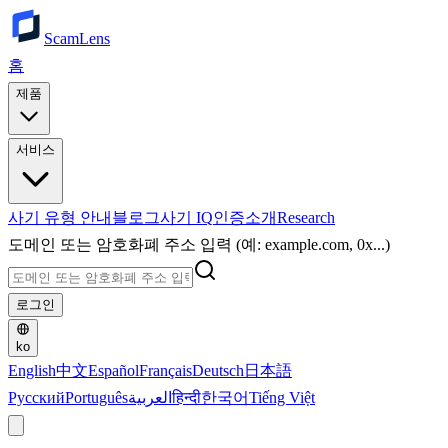
ScamLens
홈
제품
서비스
사기 유형 안내
블로그
사기 IQ
인증
소개
Research
도메인 또는 암호화폐 주소 입력 (예: example.com, 0x...)
로그인
ko
English
中文
Español
Français
Deutsch
日本語
Русский
Português
العربية
हिन्दी
한국어
Tiếng Việt