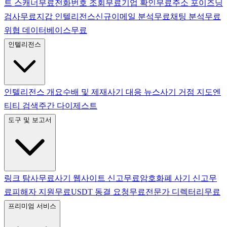
트 스캐너
무료
전화번호 조회
무료
기업 확인
무료
주소 포이즈닝
검사
무료
지갑 인텔리전스
신규
이메일 분석
무료
채팅 분석
무료
위협 데이터베이스
무료
인텔리전스
인텔리전스 개요
수배 및 제재
사기 대응 뉴스
사기 거점 지도
엔
티티 검색
주간 다이제스트
도구 및 보고서
링크 탐사
무료
사기 웹사이트 신고
무료
암호화폐 사기 신고
무
료
피해자 지원
무료
USDT 동결 요청
무료
전문가 디렉터리
무료
프리미엄 서비스