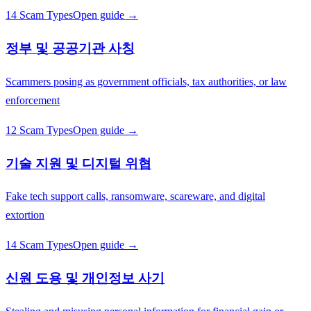
14 Scam Types
Open guide →
정부 및 공공기관 사칭
Scammers posing as government officials, tax authorities, or law
enforcement
12 Scam Types
Open guide →
기술 지원 및 디지털 위협
Fake tech support calls, ransomware, scareware, and digital
extortion
14 Scam Types
Open guide →
신원 도용 및 개인정보 사기