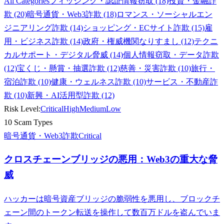
All Categories
フィッシング・認証情報窃取 (18)
投資・金融詐
欺 (20)
暗号通貨・Web3詐欺 (18)
ロマンス・ソーシャルエン
ジニアリング詐欺 (14)
ショッピング・ECサイト詐欺 (15)
雇
用・ビジネス詐欺 (14)
政府・権威機関なりすまし (12)
テクニ
カルサポート・デジタル脅威 (14)
個人情報窃取・データ詐欺
(12)
宝くじ・懸賞・抽選詐欺 (12)
慈善・災害詐欺 (10)
旅行・
宿泊詐欺 (10)
健康・ウェルネス詐欺 (10)
サービス・不動産詐
欺 (10)
新興・AI活用型詐欺 (12)
Risk Level:
Critical
High
Medium
Low
10 Scam Types
暗号通貨・Web3詐欺
Critical
クロスチェーンブリッジの悪用：Web3の重大な脅
威
ハッカーは暗号資産ブリッジの脆弱性を悪用し、ブロックチ
ェーン間のトークン転送を操作して数百万ドルを盗んでいま