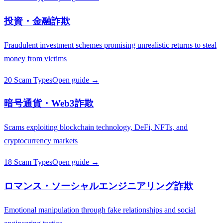
投資・金融詐欺
Fraudulent investment schemes promising unrealistic returns to steal
money from victims
20 Scam Types
Open guide →
暗号通貨・Web3詐欺
Scams exploiting blockchain technology, DeFi, NFTs, and
cryptocurrency markets
18 Scam Types
Open guide →
ロマンス・ソーシャルエンジニアリング詐欺
Emotional manipulation through fake relationships and social