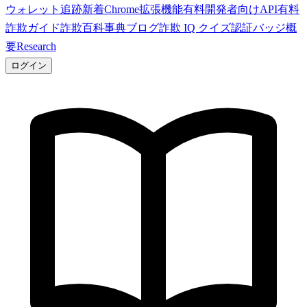
ウォレット追跡
新着
Chrome拡張機能
有料
開発者向けAPI
有料
詐欺ガイド
詐欺百科事典
ブログ
詐欺 IQ クイズ
認証バッジ
概
要
Research
ログイン