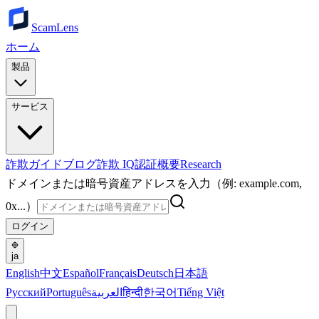
ScamLens
ホーム
製品
サービス
詐欺ガイド
ブログ
詐欺 IQ
認証
概要
Research
ドメインまたは暗号資産アドレスを入力（例: example.com,
0x...）
ログイン
ja
English
中文
Español
Français
Deutsch
日本語
Русский
Português
العربية
हिन्दी
한국어
Tiếng Việt