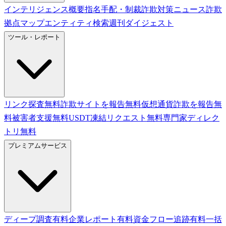
インテリジェンス概要
指名手配・制裁
詐欺対策ニュース
詐欺
拠点マップ
エンティティ検索
週刊ダイジェスト
ツール・レポート
リンク探査
無料
詐欺サイトを報告
無料
仮想通貨詐欺を報告
無
料
被害者支援
無料
USDT凍結リクエスト
無料
専門家ディレク
トリ
無料
プレミアムサービス
ディープ調査
有料
企業レポート
有料
資金フロー追跡
有料
一括