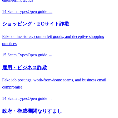
engineering tactics
14 Scam Types
Open guide →
ショッピング・ECサイト詐欺
Fake online stores, counterfeit goods, and deceptive shopping
practices
15 Scam Types
Open guide →
雇用・ビジネス詐欺
Fake job postings, work-from-home scams, and business email
compromise
14 Scam Types
Open guide →
政府・権威機関なりすまし