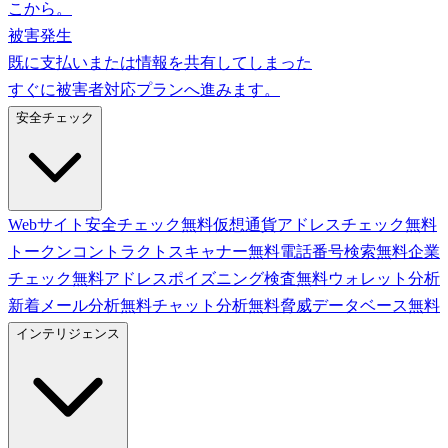
こから。
被害発生
既に支払いまたは情報を共有してしまった
すぐに被害者対応プランへ進みます。
安全チェック
Webサイト安全チェック
無料
仮想通貨アドレスチェック
無料
トークンコントラクトスキャナー
無料
電話番号検索
無料
企業
チェック
無料
アドレスポイズニング検査
無料
ウォレット分析
新着
メール分析
無料
チャット分析
無料
脅威データベース
無料
インテリジェンス