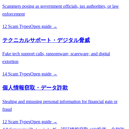
Scammers posing as government officials, tax authorities, or law
enforcement
12 Scam Types
Open guide →
テクニカルサポート・デジタル脅威
Fake tech support calls, ransomware, scareware, and digital
extortion
14 Scam Types
Open guide →
個人情報窃取・データ詐欺
Stealing and misusing personal information for financial gain or
fraud
12 Scam Types
Open guide →