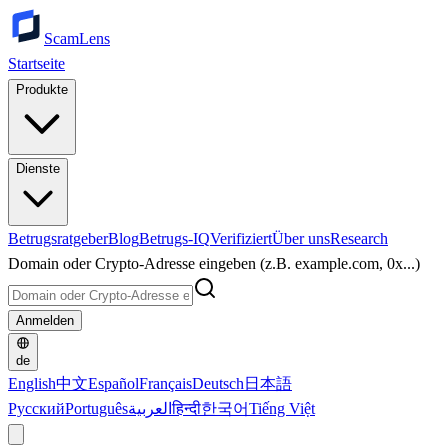
ScamLens
Startseite
Produkte
Dienste
Betrugsratgeber
Blog
Betrugs-IQ
Verifiziert
Über uns
Research
Domain oder Crypto-Adresse eingeben (z.B. example.com, 0x...)
Anmelden
de
English
中文
Español
Français
Deutsch
日本語
Русский
Português
العربية
हिन्दी
한국어
Tiếng Việt