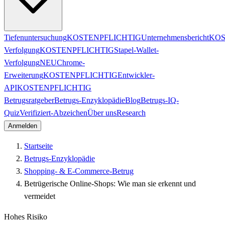
Tiefenuntersuchung
KOSTENPFLICHTIG
Unternehmensbericht
KOS
Verfolgung
KOSTENPFLICHTIG
Stapel-Wallet-
Verfolgung
NEU
Chrome-
Erweiterung
KOSTENPFLICHTIG
Entwickler-
API
KOSTENPFLICHTIG
Betrugsratgeber
Betrugs-Enzyklopädie
Blog
Betrugs-IQ-
Quiz
Verifiziert-Abzeichen
Über uns
Research
Anmelden
Startseite
Betrugs-Enzyklopädie
Shopping- & E-Commerce-Betrug
Betrügerische Online-Shops: Wie man sie erkennt und
vermeidet
Hohes Risiko