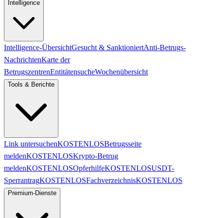
Intelligence
Intelligence-Übersicht
Gesucht & Sanktioniert
Anti-Betrugs-
Nachrichten
Karte der
Betrugszentren
Entitätensuche
Wochenübersicht
Tools & Berichte
Link untersuchen
KOSTENLOS
Betrugsseite
melden
KOSTENLOS
Krypto-Betrug
melden
KOSTENLOS
Opferhilfe
KOSTENLOS
USDT-
Sperrantrag
KOSTENLOS
Fachverzeichnis
KOSTENLOS
Premium-Dienste