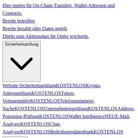
Hier starten für On-Chain-Transfers, Wallet-Adressen und
Contracts.
Bereits betroffen
Bereits bezahlt oder Daten geteilt
Direkt zum Aktionsplan für Opfer wechseln.
Sicherheitsprüfung
Website-Sicherheitsprüfung
KOSTENLOS
Krypto-
Adressprüfung
KOSTENLOS
Token-
Vertragsprüfer
KOSTENLOS
Telefonnummern-
Suche
KOSTENLOS
Unternehmensprüfung
KOSTENLOS
Address-
Poisoning-Prüfung
KOSTENLOS
Wallet Intelligence
NEU
E-Mail-
Analyzer
KOSTENLOS
Chat-
Analyzer
KOSTENLOS
Bedrohungsdatenbank
KOSTENLOS