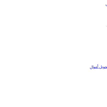
حويل أموال