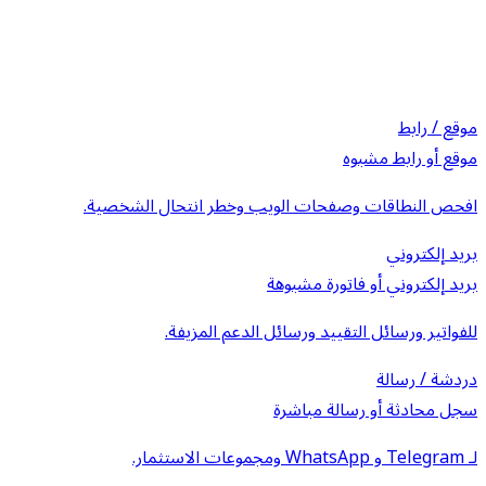
موقع / رابط
موقع أو رابط مشبوه
افحص النطاقات وصفحات الويب وخطر انتحال الشخصية.
بريد إلكتروني
بريد إلكتروني أو فاتورة مشبوهة
للفواتير ورسائل التقييد ورسائل الدعم المزيفة.
دردشة / رسالة
سجل محادثة أو رسالة مباشرة
لـ Telegram و WhatsApp ومجموعات الاستثمار.