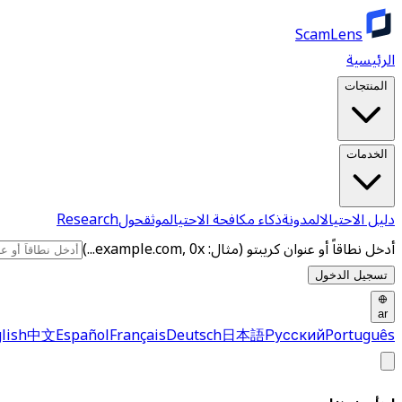
ScamLens
الرئيسية
المنتجات
الخدمات
دليل الاحتيال
المدونة
ذكاء مكافحة الاحتيال
موثق
حول
Research
أدخل نطاقاً أو عنوان كريبتو (مثال: example.com, 0x...)
تسجيل الدخول
ar
lish
中文
Español
Français
Deutsch
日本語
Русский
Português