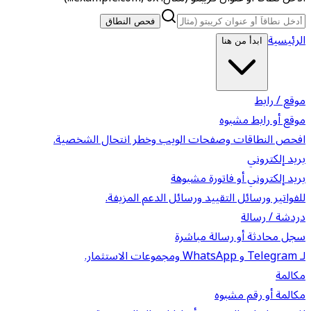
فحص النطاق
الرئيسية
ابدأ من هنا
موقع / رابط
موقع أو رابط مشبوه
افحص النطاقات وصفحات الويب وخطر انتحال الشخصية.
بريد إلكتروني
بريد إلكتروني أو فاتورة مشبوهة
للفواتير ورسائل التقييد ورسائل الدعم المزيفة.
دردشة / رسالة
سجل محادثة أو رسالة مباشرة
لـ Telegram و WhatsApp ومجموعات الاستثمار.
مكالمة
مكالمة أو رقم مشبوه