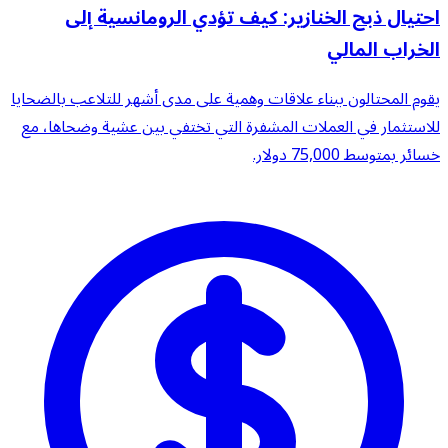
احتيال ذبح الخنازير: كيف تؤدي الرومانسية إلى
الخراب المالي
يقوم المحتالون ببناء علاقات وهمية على مدى أشهر للتلاعب بالضحايا
للاستثمار في العملات المشفرة التي تختفي بين عشية وضحاها، مع
خسائر بمتوسط 75,000 دولار.