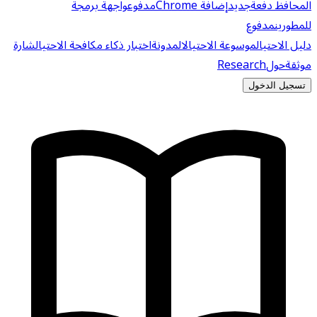
المحافظ دفعة
جديد
إضافة Chrome
مدفوع
واجهة برمجة
للمطورين
مدفوع
دليل الاحتيال
موسوعة الاحتيال
المدونة
اختبار ذكاء مكافحة الاحتيال
شارة
موثقة
حول
Research
تسجيل الدخول