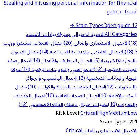
Stealing and misusing personal information for financial
gain or fraud
Open guide →
12 Scam Types
All Categories
التصيد الاحتيالي وسرقة بيانات الاعتماد
(18)
الاحتيال الاستثماري والمالي (20)
احتيال العملات المشفرة وويب
3 (18)
الاحتيال العاطفي والهندسة الاجتماعية (14)
احتيال التسوق
والتجارة الإلكترونية (15)
احتيال التوظيف والأعمال (14)
انتحال صفة
الجهات الحكومية (12)
الدعم الفني والتهديدات الرقمية (14)
سرقة
الهوية والبيانات الشخصية (12)
احتيال اليانصيب والجوائز
والسحوبات (12)
احتيال الجمعيات الخيرية والكوارث (10)
احتيال
السفر والإقامة (10)
احتيال الصحة والعافية (10)
احتيال الخدمات
والعقارات (10)
عمليات احتيال ناشئة بالذكاء الاصطناعي (12)
Risk Level:
Critical
High
Medium
Low
201 Scam Types
الاحتيال الاستثماري والمالي
Critical