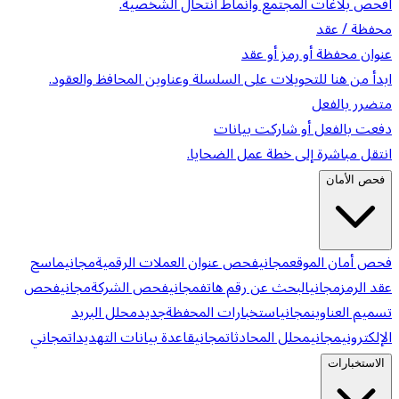
افحص بلاغات المجتمع وأنماط انتحال الشخصية.
محفظة / عقد
عنوان محفظة أو رمز أو عقد
ابدأ من هنا للتحويلات على السلسلة وعناوين المحافظ والعقود.
متضرر بالفعل
دفعت بالفعل أو شاركت بيانات
انتقل مباشرة إلى خطة عمل الضحايا.
فحص الأمان
فحص أمان الموقع
مجاني
فحص عنوان العملات الرقمية
مجاني
ماسح
عقد الرمز
مجاني
البحث عن رقم هاتف
مجاني
فحص الشركة
مجاني
فحص
تسميم العناوين
مجاني
استخبارات المحفظة
جديد
محلل البريد
الإلكتروني
مجاني
محلل المحادثات
مجاني
قاعدة بيانات التهديدات
مجاني
الاستخبارات