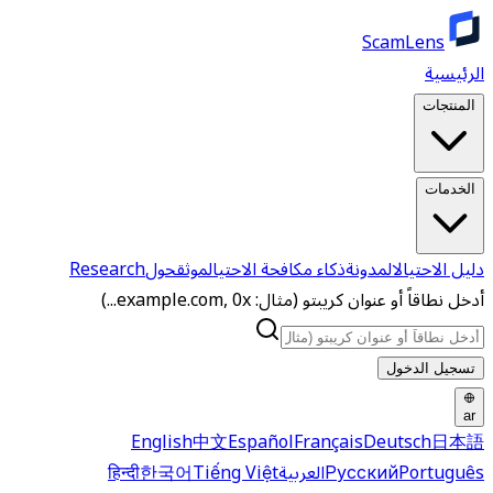
ScamLens
الرئيسية
المنتجات
الخدمات
دليل الاحتيال
المدونة
ذكاء مكافحة الاحتيال
موثق
حول
Research
أدخل نطاقاً أو عنوان كريبتو (مثال: example.com, 0x...)
تسجيل الدخول
ar
English
中文
Español
Français
Deutsch
日本語
Português
Русский
العربية
Tiếng Việt
한국어
हिन्दी