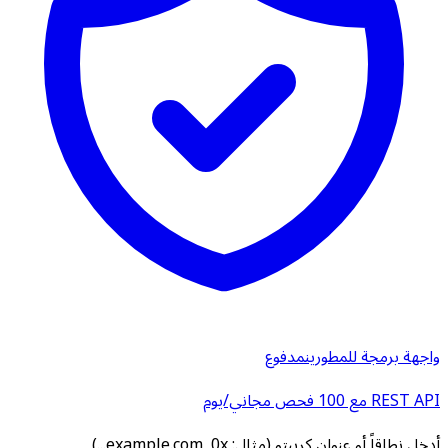
واجهة برمجة للمطورين
مدفوع
REST API مع 100 فحص مجاني/يوم
أدخل نطاقاً أو عنوان كريبتو (مثال: example.com, 0x...)