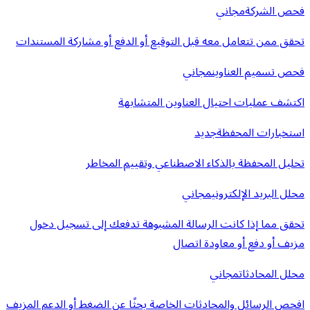
فحص الشركة
مجاني
تحقق ممن تتعامل معه قبل التوقيع أو الدفع أو مشاركة المستندات
فحص تسميم العناوين
مجاني
اكتشف عمليات احتيال العناوين المتشابهة
استخبارات المحفظة
جديد
تحليل المحفظة بالذكاء الاصطناعي وتقييم المخاطر
محلل البريد الإلكتروني
مجاني
تحقق مما إذا كانت الرسالة المشبوهة تدفعك إلى تسجيل دخول
مزيف أو دفع أو معاودة اتصال
محلل المحادثات
مجاني
افحص الرسائل والمحادثات الخاصة بحثًا عن الضغط أو الدعم المزيف