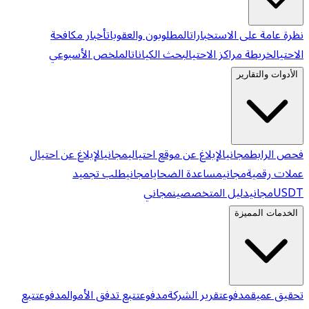
نظرة عامة على الاستخبارات
المطلوبون والعقوبات
أخبار مكافحة
الاحتيال
خريطة مراكز الاحتيال
بحث الكيانات
الملخص الأسبوعي
الأدوات والتقارير
فحص الرابط
مجاني
الإبلاغ عن موقع احتيالي
مجاني
الإبلاغ عن احتيال
عملات رقمية
مجاني
مساعدة الضحايا
مجاني
طلب تجميد
USDT
مجاني
دليل المتخصصين
مجاني
الخدمات المميزة
تحقيق عميق
مدفوع
تقرير الشركة
مدفوع
تتبع تدفق الأموال
مدفوع
تتبع