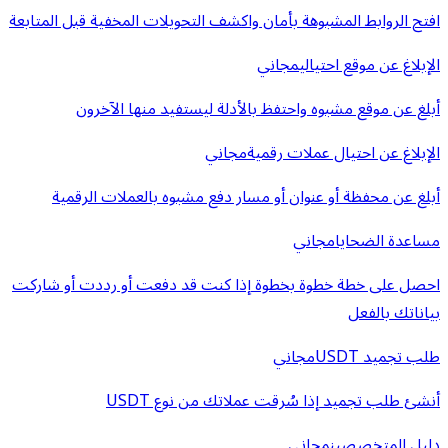
افتح الروابط المشبوهة بأمان واكشف التحويلات المخفية قبل المتابعة
الإبلاغ عن موقع احتيالي
مجاني
أبلغ عن موقع مشبوه واحتفظ بالأدلة ليستفيد منها الآخرون
الإبلاغ عن احتيال عملات رقمية
مجاني
أبلغ عن محفظة أو عنوان أو مسار دفع مشبوه بالعملات الرقمية
مساعدة الضحايا
مجاني
احصل على خطة خطوة بخطوة إذا كنت قد دفعت أو رددت أو شاركت
بياناتك بالفعل
طلب تجميد USDT
مجاني
أنشئ طلب تجميد إذا سُرقت عملاتك من نوع USDT
دليل المتخصصين
مجاني