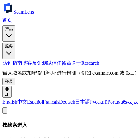
ScamLens
首页
产品
服务
防诈指南
博客
反诈测试
信任徽章
关于
Research
输入域名或加密货币地址进行检测（例如 example.com 或 0x...
登录
zh
English
中文
Español
Français
Deutsch
日本語
Русский
Português
عربية
按线索进入