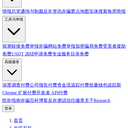
情报总览
通缉与制裁
反诈资讯
诈骗窝点地图
实体搜索
每周简报
工具与举报
探测链接
免费
举报诈骗网站
免费
举报加密骗局
免费
受害者援助
免费
USDT 冻结申请
免费
专业服务目录
免费
高级服务
深度调查
付费
公司报告
付费
资金流追踪
付费
批量钱包追踪
新
Chrome 扩展
付费
开发者 API
付费
防诈指南
诈骗百科
博客
反诈测试
信任徽章
关于
Research
登录
首页