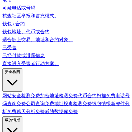
可疑电话或号码
核查社区举报和冒充模式。
钱包 / 合约
钱包地址、代币或合约
适合链上交易、地址和合约对象。
已受害
已经付款或泄露信息
直接进入受害者行动方案。
安全检测
网站安全检测
免费
加密地址检测
免费
代币合约扫描
免费
电话号
码查询
免费
公司查询
免费
地址投毒检测
免费
钱包情报
新
邮件分
析
免费
聊天分析
免费
威胁数据库
免费
威胁情报