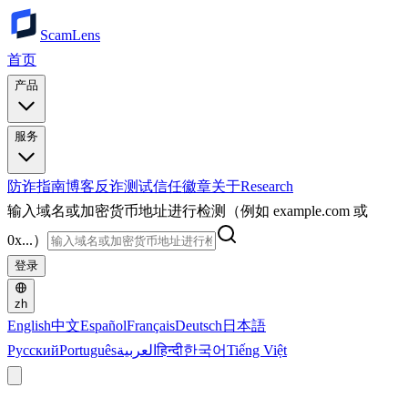
ScamLens
首页
产品
服务
防诈指南
博客
反诈测试
信任徽章
关于
Research
输入域名或加密货币地址进行检测（例如 example.com 或
0x...）
登录
zh
English
中文
Español
Français
Deutsch
日本語
Русский
Português
العربية
हिन्दी
한국어
Tiếng Việt