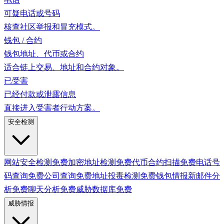
可疑电话或号码
核查社区举报和冒充模式。
钱包 / 合约
钱包地址、代币或合约
适合链上交易、地址和合约对象。
已受害
已经付款或泄露信息
直接进入受害者行动方案。
安全检测
网站安全检测
免费
加密地址检测
免费
代币合约扫描
免费
电话号
码查询
免费
公司查询
免费
地址投毒检测
免费
钱包情报
新
邮件分
析
免费
聊天分析
免费
威胁数据库
免费
威胁情报