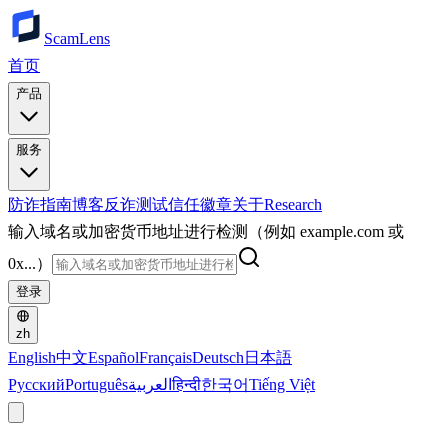
ScamLens
首页
产品
服务
防诈指南
博客
反诈测试
信任徽章
关于
Research
输入域名或加密货币地址进行检测（例如 example.com 或
0x...）
登录
zh
English
中文
Español
Français
Deutsch
日本語
Русский
Português
العربية
हिन्दी
한국어
Tiếng Việt