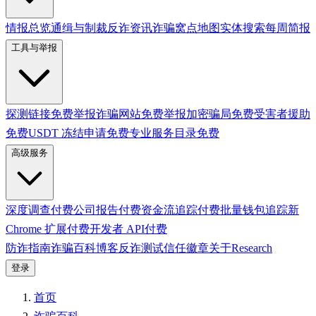
情报总览
通缉与制裁
反诈资讯
诈骗窝点地图
实体搜索
每周简报
工具与举报
探测链接
免费
举报诈骗网站
免费
举报加密骗局
免费
受害者援助
免费
USDT 冻结申请
免费
专业服务目录
免费
高级服务
深度调查
付费
公司报告
付费
资金流追踪
付费
批量钱包追踪
新
Chrome 扩展
付费
开发者 API
付费
防诈指南
诈骗百科
博客
反诈测试
信任徽章
关于
Research
登录
首页