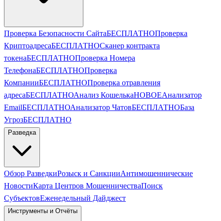
Проверка Безопасности Сайта
БЕСПЛАТНО
Проверка
Криптоадреса
БЕСПЛАТНО
Сканер контракта
токена
БЕСПЛАТНО
Проверка Номера
Телефона
БЕСПЛАТНО
Проверка
Компании
БЕСПЛАТНО
Проверка отравления
адреса
БЕСПЛАТНО
Анализ Кошелька
НОВОЕ
Анализатор
Email
БЕСПЛАТНО
Анализатор Чатов
БЕСПЛАТНО
База
Угроз
БЕСПЛАТНО
Разведка
Обзор Разведки
Розыск и Санкции
Антимошеннические
Новости
Карта Центров Мошенничества
Поиск
Субъектов
Еженедельный Дайджест
Инструменты и Отчёты