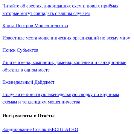
Читайте об арестах, ликвидациях схем и новых приёмах,
которые могут совпадать с вашим случаем
Карта Центров Мошенничества
Известные места мошеннических организаций по всему миру
Поиск Субъектов
Ищите имена, компании, домены, кошельки и санкционные
объекты в одном месте
Еженедельный Дайджест
Получайте понятную еженедельную сводку по крупным
схемам и тенденциям мошенничества
Инструменты и Отчёты
Зондирование Ссылки
БЕСПЛАТНО