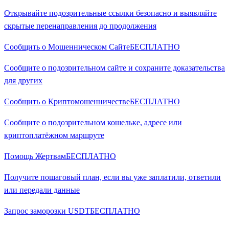
Открывайте подозрительные ссылки безопасно и выявляйте
скрытые перенаправления до продолжения
Сообщить о Мошенническом Сайте
БЕСПЛАТНО
Сообщите о подозрительном сайте и сохраните доказательства
для других
Сообщить о Криптомошенничестве
БЕСПЛАТНО
Сообщите о подозрительном кошельке, адресе или
криптоплатёжном маршруте
Помощь Жертвам
БЕСПЛАТНО
Получите пошаговый план, если вы уже заплатили, ответили
или передали данные
Запрос заморозки USDT
БЕСПЛАТНО