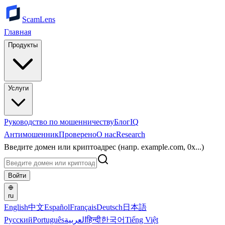
ScamLens
Главная
Продукты
Услуги
Руководство по мошенничеству
Блог
IQ
Антимошенник
Проверено
О нас
Research
Введите домен или криптоадрес (напр. example.com, 0x...)
Войти
ru
English
中文
Español
Français
Deutsch
日本語
Русский
Português
العربية
हिन्दी
한국어
Tiếng Việt