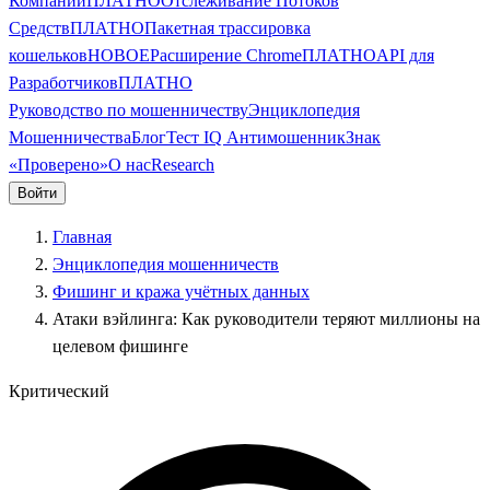
Компании
ПЛАТНО
Отслеживание Потоков
Средств
ПЛАТНО
Пакетная трассировка
кошельков
НОВОЕ
Расширение Chrome
ПЛАТНО
API для
Разработчиков
ПЛАТНО
Руководство по мошенничеству
Энциклопедия
Мошенничества
Блог
Тест IQ Антимошенник
Знак
«Проверено»
О нас
Research
Войти
Главная
Энциклопедия мошенничеств
Фишинг и кража учётных данных
Атаки вэйлинга: Как руководители теряют миллионы на
целевом фишинге
Критический