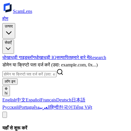
ScamLens
होम
उत्पाद
सेवाएँ
धोखाधड़ी गाइड
ब्लॉग
धोखाधड़ी IQ
सत्यापित
हमारे बारे में
Research
डोमेन या क्रिप्टो पता दर्ज करें (उदा: example.com, 0x...)
लॉग इन
hi
English
中文
Español
Français
Deutsch
日本語
Русский
Português
العربية
हिन्दी
한국어
Tiếng Việt
यहाँ से शुरू करें