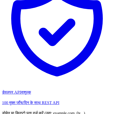
डेवलपर API
सशुल्क
100 मुफ़्त जाँच/दिन के साथ REST API
डोमेन या क्रिप्टो पता दर्ज करें (उदा: example.com, 0x...)