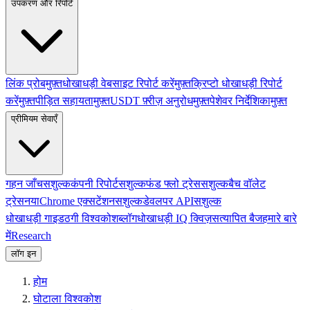
उपकरण और रिपोर्ट
लिंक प्रोब
मुफ़्त
धोखाधड़ी वेबसाइट रिपोर्ट करें
मुफ़्त
क्रिप्टो धोखाधड़ी रिपोर्ट
करें
मुफ़्त
पीड़ित सहायता
मुफ़्त
USDT फ़्रीज़ अनुरोध
मुफ़्त
पेशेवर निर्देशिका
मुफ़्त
प्रीमियम सेवाएँ
गहन जाँच
सशुल्क
कंपनी रिपोर्ट
सशुल्क
फंड फ्लो ट्रेस
सशुल्क
बैच वॉलेट
ट्रेस
नया
Chrome एक्सटेंशन
सशुल्क
डेवलपर API
सशुल्क
धोखाधड़ी गाइड
ठगी विश्वकोश
ब्लॉग
धोखाधड़ी IQ क्विज़
सत्यापित बैज
हमारे बारे
में
Research
लॉग इन
होम
घोटाला विश्वकोश