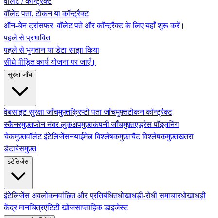
वॉलेट / कॉन्ट्रैक्ट
वॉलेट पता, टोकन या कॉन्ट्रैक्ट
ऑन-चेन ट्रांसफर, वॉलेट पते और कॉन्ट्रैक्ट के लिए यहाँ शुरू करें।
पहले से प्रभावित
पहले से भुगतान या डेटा साझा किया
सीधे पीड़ित कार्य योजना पर जाएँ।
सुरक्षा जाँच
वेबसाइट सुरक्षा जाँच
मुफ़्त
क्रिप्टो पता जाँच
मुफ़्त
टोकन कॉन्ट्रैक्ट
स्कैनर
मुफ़्त
फ़ोन नंबर लुकअप
मुफ़्त
कंपनी जाँच
मुफ़्त
एड्रेस पॉइज़निंग
चेक
मुफ़्त
वॉलेट इंटेलिजेंस
नया
ईमेल विश्लेषक
मुफ़्त
चैट विश्लेषक
मुफ़्त
खतरा
डेटाबेस
मुफ़्त
इंटेलिजेंस
इंटेलिजेंस अवलोकन
वांछित और प्रतिबंधित
धोखाधड़ी-रोधी समाचार
धोखाधड़ी
केंद्र मानचित्र
एंटिटी खोज
साप्ताहिक डाइजेस्ट