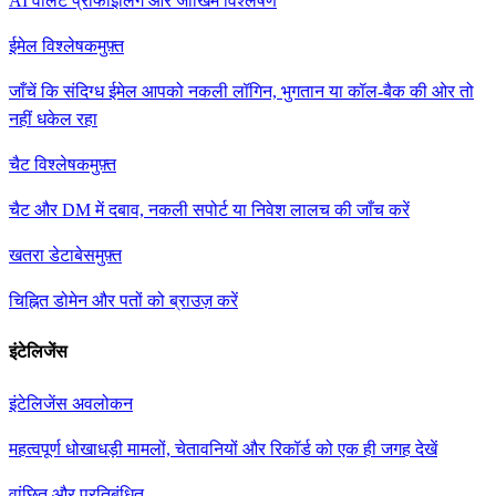
AI वॉलेट प्रोफाइलिंग और जोखिम विश्लेषण
ईमेल विश्लेषक
मुफ़्त
जाँचें कि संदिग्ध ईमेल आपको नकली लॉगिन, भुगतान या कॉल-बैक की ओर तो
नहीं धकेल रहा
चैट विश्लेषक
मुफ़्त
चैट और DM में दबाव, नकली सपोर्ट या निवेश लालच की जाँच करें
खतरा डेटाबेस
मुफ़्त
चिह्नित डोमेन और पतों को ब्राउज़ करें
इंटेलिजेंस
इंटेलिजेंस अवलोकन
महत्वपूर्ण धोखाधड़ी मामलों, चेतावनियों और रिकॉर्ड को एक ही जगह देखें
वांछित और प्रतिबंधित