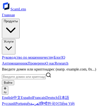
ScamLens
Главная
Продукты
Услуги
Руководство по мошенничеству
Блог
IQ
Антимошенник
Проверено
О нас
Research
Введите домен или криптоадрес (напр. example.com, 0x...)
Войти
ru
English
中文
Español
Français
Deutsch
日本語
Русский
Português
العربية
हिन्दी
한국어
Tiếng Việt