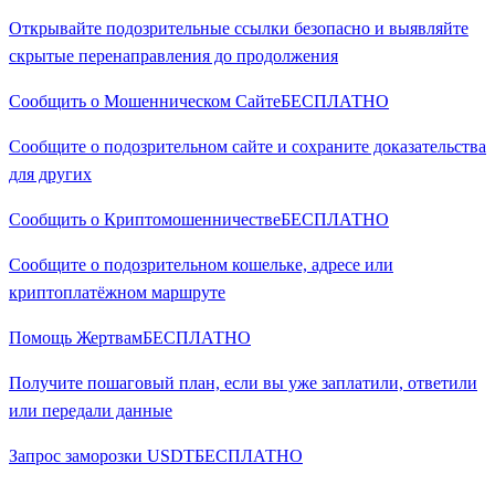
Открывайте подозрительные ссылки безопасно и выявляйте
скрытые перенаправления до продолжения
Сообщить о Мошенническом Сайте
БЕСПЛАТНО
Сообщите о подозрительном сайте и сохраните доказательства
для других
Сообщить о Криптомошенничестве
БЕСПЛАТНО
Сообщите о подозрительном кошельке, адресе или
криптоплатёжном маршруте
Помощь Жертвам
БЕСПЛАТНО
Получите пошаговый план, если вы уже заплатили, ответили
или передали данные
Запрос заморозки USDT
БЕСПЛАТНО