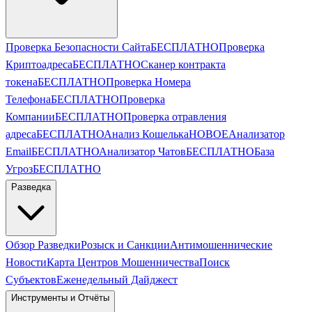
Проверка Безопасности Сайта
БЕСПЛАТНО
Проверка
Криптоадреса
БЕСПЛАТНО
Сканер контракта
токена
БЕСПЛАТНО
Проверка Номера
Телефона
БЕСПЛАТНО
Проверка
Компании
БЕСПЛАТНО
Проверка отравления
адреса
БЕСПЛАТНО
Анализ Кошелька
НОВОЕ
Анализатор
Email
БЕСПЛАТНО
Анализатор Чатов
БЕСПЛАТНО
База
Угроз
БЕСПЛАТНО
Разведка
Обзор Разведки
Розыск и Санкции
Антимошеннические
Новости
Карта Центров Мошенничества
Поиск
Субъектов
Еженедельный Дайджест
Инструменты и Отчёты