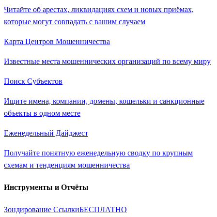
Читайте об арестах, ликвидациях схем и новых приёмах,
которые могут совпадать с вашим случаем
Карта Центров Мошенничества
Известные места мошеннических организаций по всему миру
Поиск Субъектов
Ищите имена, компании, домены, кошельки и санкционные
объекты в одном месте
Еженедельный Дайджест
Получайте понятную еженедельную сводку по крупным
схемам и тенденциям мошенничества
Инструменты и Отчёты
Зондирование Ссылки
БЕСПЛАТНО