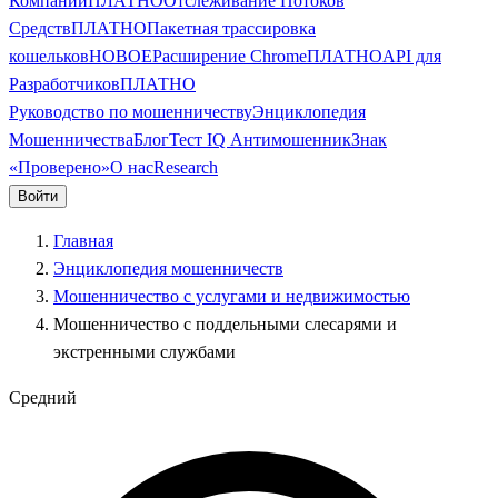
Компании
ПЛАТНО
Отслеживание Потоков
Средств
ПЛАТНО
Пакетная трассировка
кошельков
НОВОЕ
Расширение Chrome
ПЛАТНО
API для
Разработчиков
ПЛАТНО
Руководство по мошенничеству
Энциклопедия
Мошенничества
Блог
Тест IQ Антимошенник
Знак
«Проверено»
О нас
Research
Войти
Главная
Энциклопедия мошенничеств
Мошенничество с услугами и недвижимостью
Мошенничество с поддельными слесарями и
экстренными службами
Средний