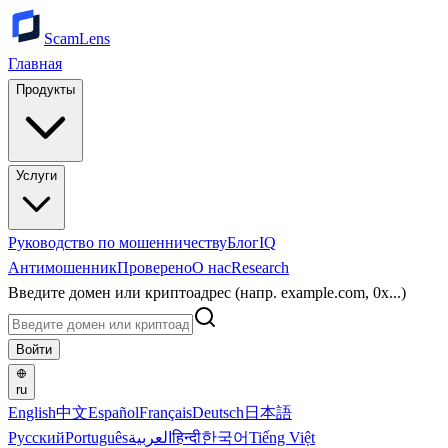
ScamLens
Главная
Продукты
Услуги
Руководство по мошенничеству
Блог
IQ
Антимошенник
Проверено
О нас
Research
Введите домен или криптоадрес (напр. example.com, 0x...)
Войти
ru
English
中文
Español
Français
Deutsch
日本語
Русский
Português
العربية
हिन्दी
한국어
Tiếng Việt