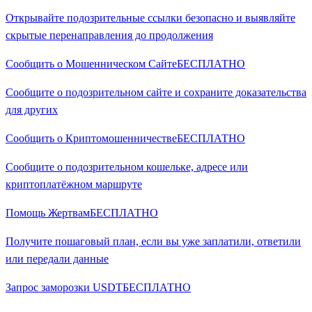
Открывайте подозрительные ссылки безопасно и выявляйте
скрытые перенаправления до продолжения
Сообщить о Мошенническом Сайте
БЕСПЛАТНО
Сообщите о подозрительном сайте и сохраните доказательства
для других
Сообщить о Криптомошенничестве
БЕСПЛАТНО
Сообщите о подозрительном кошельке, адресе или
криптоплатёжном маршруте
Помощь Жертвам
БЕСПЛАТНО
Получите пошаговый план, если вы уже заплатили, ответили
или передали данные
Запрос заморозки USDT
БЕСПЛАТНО