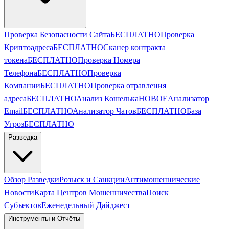
Проверка Безопасности Сайта
БЕСПЛАТНО
Проверка
Криптоадреса
БЕСПЛАТНО
Сканер контракта
токена
БЕСПЛАТНО
Проверка Номера
Телефона
БЕСПЛАТНО
Проверка
Компании
БЕСПЛАТНО
Проверка отравления
адреса
БЕСПЛАТНО
Анализ Кошелька
НОВОЕ
Анализатор
Email
БЕСПЛАТНО
Анализатор Чатов
БЕСПЛАТНО
База
Угроз
БЕСПЛАТНО
Разведка
Обзор Разведки
Розыск и Санкции
Антимошеннические
Новости
Карта Центров Мошенничества
Поиск
Субъектов
Еженедельный Дайджест
Инструменты и Отчёты