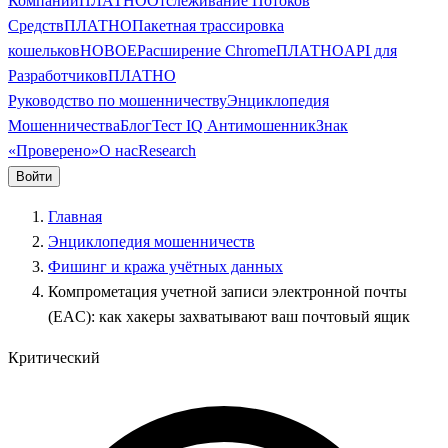
Компании
ПЛАТНО
Отслеживание Потоков
Средств
ПЛАТНО
Пакетная трассировка
кошельков
НОВОЕ
Расширение Chrome
ПЛАТНО
API для
Разработчиков
ПЛАТНО
Руководство по мошенничеству
Энциклопедия
Мошенничества
Блог
Тест IQ Антимошенник
Знак
«Проверено»
О нас
Research
Войти
Главная
Энциклопедия мошенничеств
Фишинг и кража учётных данных
Компрометация учетной записи электронной почты
(EAC): как хакеры захватывают ваш почтовый ящик
Критический