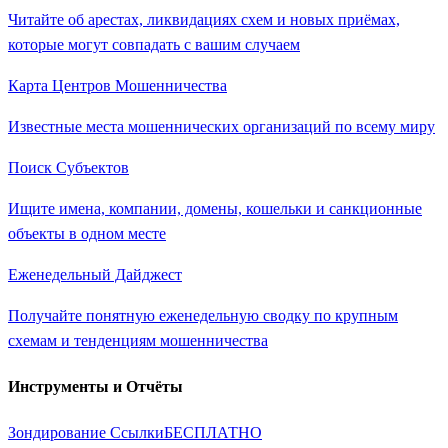
Читайте об арестах, ликвидациях схем и новых приёмах,
которые могут совпадать с вашим случаем
Карта Центров Мошенничества
Известные места мошеннических организаций по всему миру
Поиск Субъектов
Ищите имена, компании, домены, кошельки и санкционные
объекты в одном месте
Еженедельный Дайджест
Получайте понятную еженедельную сводку по крупным
схемам и тенденциям мошенничества
Инструменты и Отчёты
Зондирование Ссылки
БЕСПЛАТНО