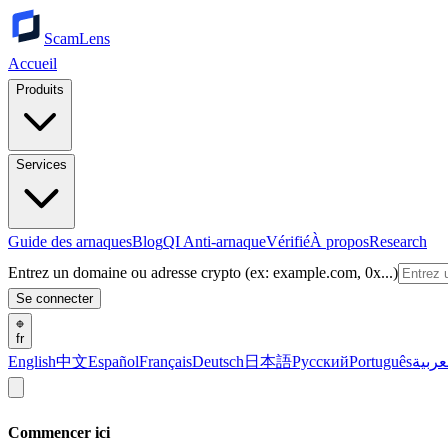
ScamLens
Accueil
Produits
Services
Guide des arnaques
Blog
QI Anti-arnaque
Vérifié
À propos
Research
Entrez un domaine ou adresse crypto (ex: example.com, 0x...)
Se connecter
fr
English
中文
Español
Français
Deutsch
日本語
Русский
Português
عربية
Commencer ici