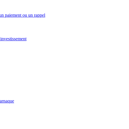
 un paiement ou un rappel
investissement
-arnaque