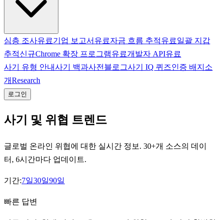
심층 조사
유료
기업 보고서
유료
자금 흐름 추적
유료
일괄 지갑
추적
신규
Chrome 확장 프로그램
유료
개발자 API
유료
사기 유형 안내
사기 백과사전
블로그
사기 IQ 퀴즈
인증 배지
소
개
Research
로그인
사기 및 위협 트렌드
글로벌 온라인 위협에 대한 실시간 정보. 30+개 소스의 데이
터, 6시간마다 업데이트.
기간:
7일
30일
90일
빠른 답변