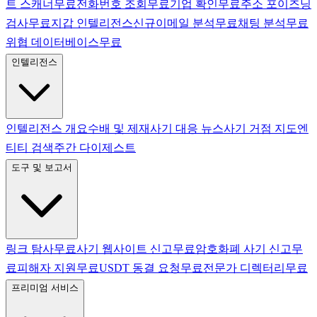
트 스캐너
무료
전화번호 조회
무료
기업 확인
무료
주소 포이즈닝
검사
무료
지갑 인텔리전스
신규
이메일 분석
무료
채팅 분석
무료
위협 데이터베이스
무료
인텔리전스
인텔리전스 개요
수배 및 제재
사기 대응 뉴스
사기 거점 지도
엔
티티 검색
주간 다이제스트
도구 및 보고서
링크 탐사
무료
사기 웹사이트 신고
무료
암호화폐 사기 신고
무
료
피해자 지원
무료
USDT 동결 요청
무료
전문가 디렉터리
무료
프리미엄 서비스