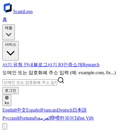
ScamLens
홈
제품
서비스
사기 유형 안내
블로그
사기 IQ
인증
소개
Research
도메인 또는 암호화폐 주소 입력 (예: example.com, 0x...)
로그인
ko
English
中文
Español
Français
Deutsch
日本語
Русский
Português
العربية
हिन्दी
한국어
Tiếng Việt