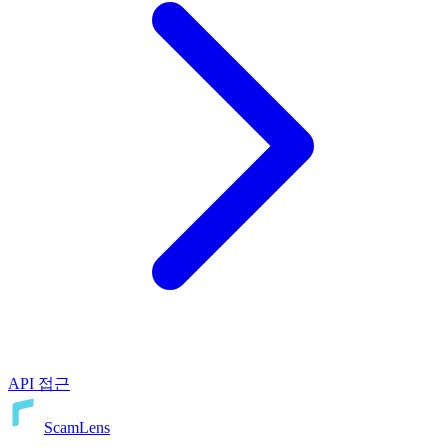
API 접근
ScamLens