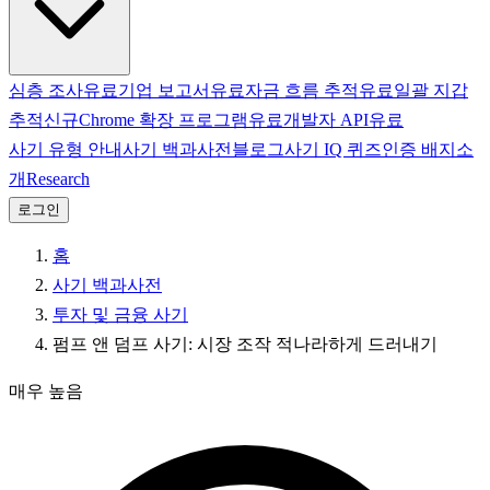
심층 조사
유료
기업 보고서
유료
자금 흐름 추적
유료
일괄 지갑
추적
신규
Chrome 확장 프로그램
유료
개발자 API
유료
사기 유형 안내
사기 백과사전
블로그
사기 IQ 퀴즈
인증 배지
소
개
Research
로그인
홈
사기 백과사전
투자 및 금융 사기
펌프 앤 덤프 사기: 시장 조작 적나라하게 드러내기
매우 높음