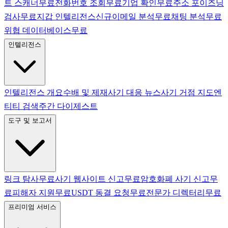
트 스캐너
무료
전화번호 조회
무료
기업 확인
무료
주소 포이즈닝
검사
무료
지갑 인텔리전스
신규
이메일 분석
무료
채팅 분석
무료
위협 데이터베이스
무료
인텔리전스
인텔리전스 개요
수배 및 제재
사기 대응 뉴스
사기 거점 지도
엔
티티 검색
주간 다이제스트
도구 및 보고서
링크 탐사
무료
사기 웹사이트 신고
무료
암호화폐 사기 신고
무
료
피해자 지원
무료
USDT 동결 요청
무료
전문가 디렉터리
무료
프리미엄 서비스