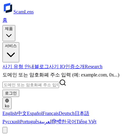
ScamLens
홈
제품
서비스
사기 유형 안내
블로그
사기 IQ
인증
소개
Research
도메인 또는 암호화폐 주소 입력 (예: example.com, 0x...)
로그인
ko
English
中文
Español
Français
Deutsch
日本語
Русский
Português
العربية
हिन्दी
한국어
Tiếng Việt