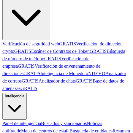
Verificación de seguridad web
GRATIS
Verificación de dirección
crypto
GRATIS
Escáner de Contratos de Token
GRATIS
Búsqueda
de número de teléfono
GRATIS
Verificación de
empresa
GRATIS
Verificación de envenenamiento de
direcciones
GRATIS
Inteligencia de Monedero
NUEVO
Analizador
de correos
GRATIS
Analizador de chats
GRATIS
Base de datos de
amenazas
GRATIS
Inteligencia
Panel de inteligencia
Buscados y sancionados
Noticias
antifraude
Mapa de centros de estafa
Búsqueda de entidades
Resumen