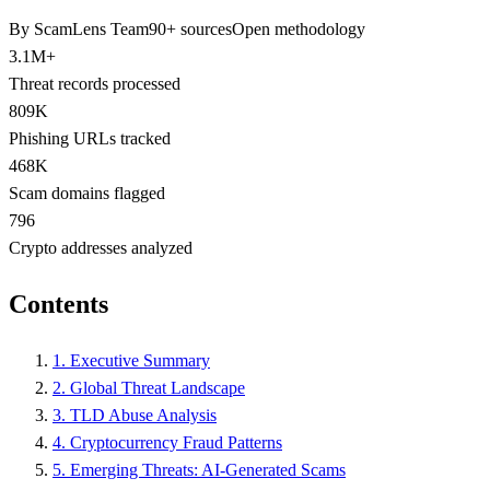
By ScamLens Team
90+ sources
Open methodology
3.1M+
Threat records processed
809K
Phishing URLs tracked
468K
Scam domains flagged
796
Crypto addresses analyzed
Contents
1. Executive Summary
2. Global Threat Landscape
3. TLD Abuse Analysis
4. Cryptocurrency Fraud Patterns
5. Emerging Threats: AI-Generated Scams