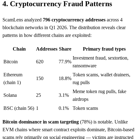
4. Cryptocurrency Fraud Patterns
ScamLens analyzed
796 cryptocurrency addresses
across 4
blockchain networks in Q1 2026. The distribution reveals clear
patterns in how different chains are exploited:
Chain
Addresses
Share
Primary fraud types
Investment fraud, sextortion,
Bitcoin
620
77.9%
ransomware
Ethereum
Token scams, wallet drainers,
150
18.8%
(chain 1)
rug pulls
Meme token rug pulls, fake
Solana
25
3.1%
airdrops
BSC (chain 56)
1
0.1%
Token scams
Bitcoin dominance in scam targeting
(78%) is notable. Unlike
EVM chains where smart contract exploits dominate, Bitcoin-based
scams rely primarily on social engineering — victims are instructed