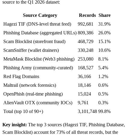
source to the Q1 2026 dataset:
Source Category
Records
Share
Hagezi TIF (DNS-level threat feed)
992,681
31.9%
Phishing Database (aggregated URLs)
809,386
26.0%
Scam Blocklist (storefront fraud)
468,729
15.1%
ScamSniffer (wallet drainers)
330,248
10.6%
MetaMask Blocklist (Web3 phishing)
253,080
8.1%
Phishing Army (community-curated)
168,527
5.4%
Red Flag Domains
36,166
1.2%
Maltrail (network forensics)
18,146
0.6%
OpenPhish (real-time phishing)
15,024
0.5%
AlienVault OTX (community IOCs)
9,761
0.3%
Total (top 10 of 90+)
3,101,748
99.8%
Key insight:
The top 3 sources (Hagezi TIF, Phishing Database,
Scam Blocklist) account for 73% of all threat records, but the