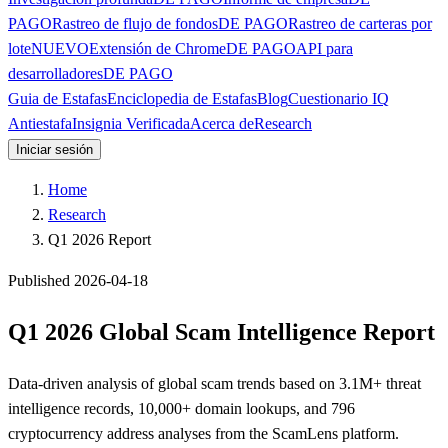
PAGO
Rastreo de flujo de fondos
DE PAGO
Rastreo de carteras por
lote
NUEVO
Extensión de Chrome
DE PAGO
API para
desarrolladores
DE PAGO
Guia de Estafas
Enciclopedia de Estafas
Blog
Cuestionario IQ
Antiestafa
Insignia Verificada
Acerca de
Research
Iniciar sesión
Home
Research
Q1 2026 Report
Published 2026-04-18
Q1 2026 Global Scam Intelligence Report
Data-driven analysis of global scam trends based on 3.1M+ threat
intelligence records, 10,000+ domain lookups, and 796
cryptocurrency address analyses from the ScamLens platform.