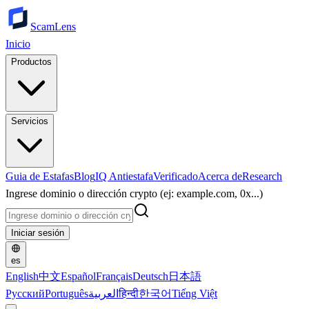
ScamLens
Inicio
Productos
Servicios
Guia de Estafas
Blog
IQ Antiestafa
Verificado
Acerca de
Research
Ingrese dominio o dirección crypto (ej: example.com, 0x...)
Iniciar sesión
es
English
中文
Español
Français
Deutsch
日本語
Русский
Português
العربية
हिन्दी
한국어
Tiếng Việt