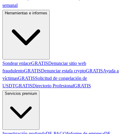
semanal
Herramientas e informes
Sondear enlace
GRATIS
Denunciar sitio web
fraudulento
GRATIS
Denunciar estafa crypto
GRATIS
Ayuda a
víctimas
GRATIS
Solicitud de congelación de
USDT
GRATIS
Directorio Profesional
GRATIS
Servicios premium
Investigación profunda
DE PAGO
Informe de empresa
DE