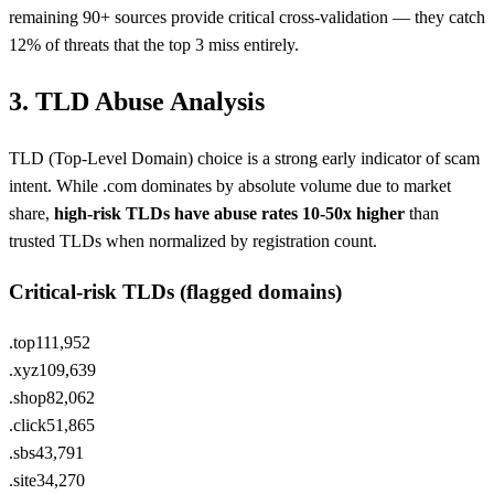
remaining 90+ sources provide critical cross-validation — they catch
12% of threats that the top 3 miss entirely.
3. TLD Abuse Analysis
TLD (Top-Level Domain) choice is a strong early indicator of scam
intent. While .com dominates by absolute volume due to market
share,
high-risk TLDs have abuse rates 10-50x higher
than
trusted TLDs when normalized by registration count.
Critical-risk TLDs (flagged domains)
.top
111,952
.xyz
109,639
.shop
82,062
.click
51,865
.sbs
43,791
.site
34,270