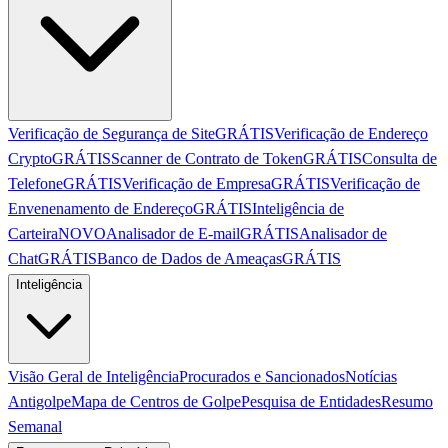
Verificação de Segurança de Site
GRÁTIS
Verificação de Endereço
Crypto
GRÁTIS
Scanner de Contrato de Token
GRÁTIS
Consulta de
Telefone
GRÁTIS
Verificação de Empresa
GRÁTIS
Verificação de
Envenenamento de Endereço
GRÁTIS
Inteligência de
Carteira
NOVO
Analisador de E-mail
GRÁTIS
Analisador de
Chat
GRÁTIS
Banco de Dados de Ameaças
GRÁTIS
Inteligência
Visão Geral de Inteligência
Procurados e Sancionados
Notícias
Antigolpe
Mapa de Centros de Golpe
Pesquisa de Entidades
Resumo
Semanal