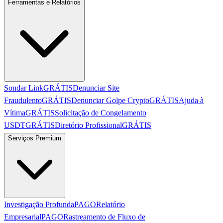
Ferramentas e Relatórios
Sondar Link
GRÁTIS
Denunciar Site
Fraudulento
GRÁTIS
Denunciar Golpe Crypto
GRÁTIS
Ajuda à
Vítima
GRÁTIS
Solicitação de Congelamento
USDT
GRÁTIS
Diretório Profissional
GRÁTIS
Serviços Premium
Investigação Profunda
PAGO
Relatório
Empresarial
PAGO
Rastreamento de Fluxo de