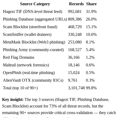
Source Category
Records
Share
Hagezi TIF (DNS-level threat feed)
992,681
31.9%
Phishing Database (aggregated URLs)
809,386
26.0%
Scam Blocklist (storefront fraud)
468,729
15.1%
ScamSniffer (wallet drainers)
330,248
10.6%
MetaMask Blocklist (Web3 phishing)
253,080
8.1%
Phishing Army (community-curated)
168,527
5.4%
Red Flag Domains
36,166
1.2%
Maltrail (network forensics)
18,146
0.6%
OpenPhish (real-time phishing)
15,024
0.5%
AlienVault OTX (community IOCs)
9,761
0.3%
Total (top 10 of 90+)
3,101,748
99.8%
Key insight:
The top 3 sources (Hagezi TIF, Phishing Database,
Scam Blocklist) account for 73% of all threat records, but the
remaining 90+ sources provide critical cross-validation — they catch