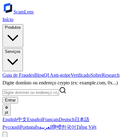
ScamLens
Início
Produtos
Serviços
Guia de Fraudes
Blog
QI Anti-golpe
Verificado
Sobre
Research
Digite domínio ou endereço crypto (ex: example.com, 0x...)
Entrar
pt
English
中文
Español
Français
Deutsch
日本語
Русский
Português
العربية
हिन्दी
한국어
Tiếng Việt