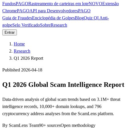
Fundos
PAGO
Rastreamento de carteiras em lote
NOVO
Extensão
Chrome
PAGO
API para Desenvolvedores
PAGO
Guia de Fraudes
Enciclopédia de Golpes
Blog
Quiz QI Anti-
golpe
Selo Verificado
Sobre
Research
Entrar
Home
Research
Q1 2026 Report
Published 2026-04-18
Q1 2026 Global Scam Intelligence Report
Data-driven analysis of global scam trends based on 3.1M+ threat
intelligence records, 10,000+ domain lookups, and 796
cryptocurrency address analyses from the ScamLens platform.
By ScamLens Team
90+ sources
Open methodology