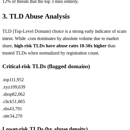
12% of threats that the top 3 miss entirely.
3. TLD Abuse Analysis
TLD (Top-Level Domain) choice is a strong early indicator of scam
intent. While .com dominates by absolute volume due to market
share,
high-risk TLDs have abuse rates 10-50x higher
than
trusted TLDs when normalized by registration count.
Critical-risk TLDs (flagged domains)
.top
111,952
.xyz
109,639
.shop
82,062
.click
51,865
.sbs
43,791
.site
34,270
Lower-risk TLDs (by abuse density)