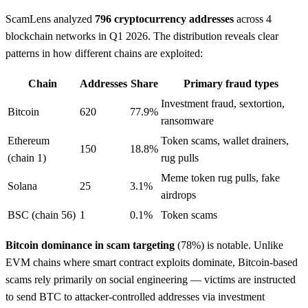
ScamLens analyzed
796 cryptocurrency addresses
across 4
blockchain networks in Q1 2026. The distribution reveals clear
patterns in how different chains are exploited:
Chain
Addresses
Share
Primary fraud types
Investment fraud, sextortion,
Bitcoin
620
77.9%
ransomware
Ethereum
Token scams, wallet drainers,
150
18.8%
(chain 1)
rug pulls
Meme token rug pulls, fake
Solana
25
3.1%
airdrops
BSC (chain 56)
1
0.1%
Token scams
Bitcoin dominance in scam targeting
(78%) is notable. Unlike
EVM chains where smart contract exploits dominate, Bitcoin-based
scams rely primarily on social engineering — victims are instructed
to send BTC to attacker-controlled addresses via investment