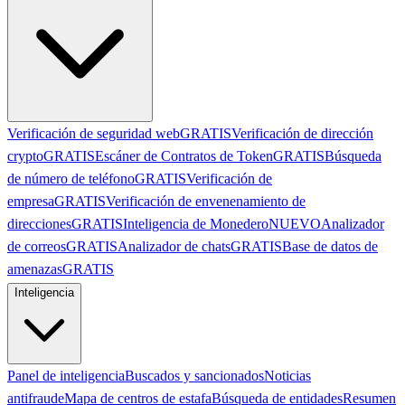
Verificación de seguridad web
GRATIS
Verificación de dirección
crypto
GRATIS
Escáner de Contratos de Token
GRATIS
Búsqueda
de número de teléfono
GRATIS
Verificación de
empresa
GRATIS
Verificación de envenenamiento de
direcciones
GRATIS
Inteligencia de Monedero
NUEVO
Analizador
de correos
GRATIS
Analizador de chats
GRATIS
Base de datos de
amenazas
GRATIS
Inteligencia
Panel de inteligencia
Buscados y sancionados
Noticias
antifraude
Mapa de centros de estafa
Búsqueda de entidades
Resumen