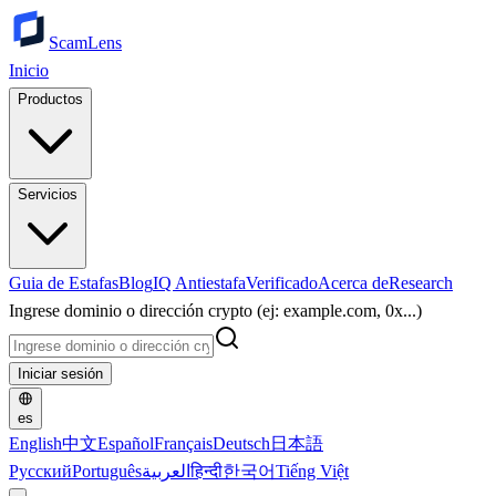
ScamLens
Inicio
Productos
Servicios
Guia de Estafas
Blog
IQ Antiestafa
Verificado
Acerca de
Research
Ingrese dominio o dirección crypto (ej: example.com, 0x...)
Iniciar sesión
es
English
中文
Español
Français
Deutsch
日本語
Русский
Português
العربية
हिन्दी
한국어
Tiếng Việt