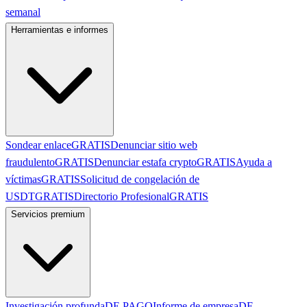
semanal
Herramientas e informes
Sondear enlace
GRATIS
Denunciar sitio web
fraudulento
GRATIS
Denunciar estafa crypto
GRATIS
Ayuda a
víctimas
GRATIS
Solicitud de congelación de
USDT
GRATIS
Directorio Profesional
GRATIS
Servicios premium
Investigación profunda
DE PAGO
Informe de empresa
DE