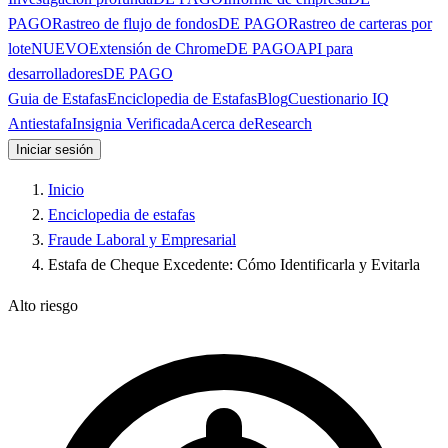
PAGO
Rastreo de flujo de fondos
DE PAGO
Rastreo de carteras por
lote
NUEVO
Extensión de Chrome
DE PAGO
API para
desarrolladores
DE PAGO
Guia de Estafas
Enciclopedia de Estafas
Blog
Cuestionario IQ
Antiestafa
Insignia Verificada
Acerca de
Research
Iniciar sesión
Inicio
Enciclopedia de estafas
Fraude Laboral y Empresarial
Estafa de Cheque Excedente: Cómo Identificarla y Evitarla
Alto riesgo