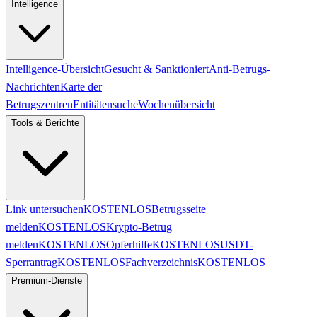
Intelligence
Intelligence-Übersicht
Gesucht & Sanktioniert
Anti-Betrugs-
Nachrichten
Karte der
Betrugszentren
Entitätensuche
Wochenübersicht
Tools & Berichte
Link untersuchen
KOSTENLOS
Betrugsseite
melden
KOSTENLOS
Krypto-Betrug
melden
KOSTENLOS
Opferhilfe
KOSTENLOS
USDT-
Sperrantrag
KOSTENLOS
Fachverzeichnis
KOSTENLOS
Premium-Dienste