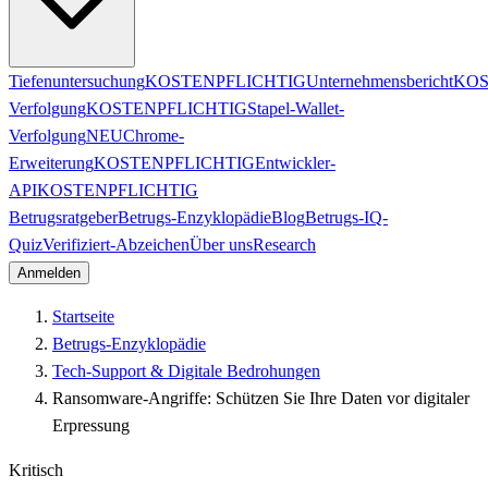
Tiefenuntersuchung
KOSTENPFLICHTIG
Unternehmensbericht
KOS
Verfolgung
KOSTENPFLICHTIG
Stapel-Wallet-
Verfolgung
NEU
Chrome-
Erweiterung
KOSTENPFLICHTIG
Entwickler-
API
KOSTENPFLICHTIG
Betrugsratgeber
Betrugs-Enzyklopädie
Blog
Betrugs-IQ-
Quiz
Verifiziert-Abzeichen
Über uns
Research
Anmelden
Startseite
Betrugs-Enzyklopädie
Tech-Support & Digitale Bedrohungen
Ransomware-Angriffe: Schützen Sie Ihre Daten vor digitaler
Erpressung
Kritisch