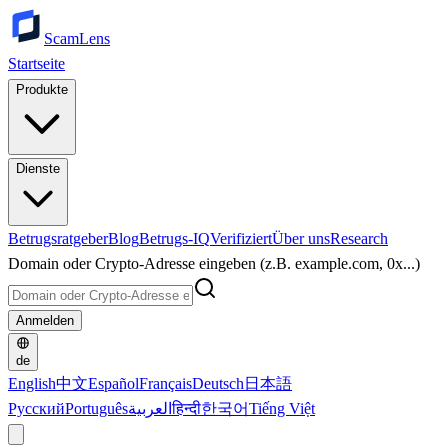
ScamLens
Startseite
Produkte
Dienste
Betrugsratgeber
Blog
Betrugs-IQ
Verifiziert
Über uns
Research
Domain oder Crypto-Adresse eingeben (z.B. example.com, 0x...)
Anmelden
de
English
中文
Español
Français
Deutsch
日本語
Русский
Português
العربية
हिन्दी
한국어
Tiếng Việt