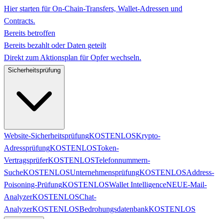
Hier starten für On-Chain-Transfers, Wallet-Adressen und
Contracts.
Bereits betroffen
Bereits bezahlt oder Daten geteilt
Direkt zum Aktionsplan für Opfer wechseln.
Sicherheitsprüfung
Website-Sicherheitsprüfung
KOSTENLOS
Krypto-
Adressprüfung
KOSTENLOS
Token-
Vertragsprüfer
KOSTENLOS
Telefonnummern-
Suche
KOSTENLOS
Unternehmensprüfung
KOSTENLOS
Address-
Poisoning-Prüfung
KOSTENLOS
Wallet Intelligence
NEU
E-Mail-
Analyzer
KOSTENLOS
Chat-
Analyzer
KOSTENLOS
Bedrohungsdatenbank
KOSTENLOS