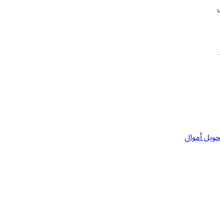
حويل أموال