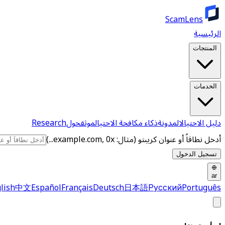
ScamLens
الرئيسية
المنتجات
الخدمات
دليل الاحتيال
المدونة
ذكاء مكافحة الاحتيال
موثق
حول
Research
أدخل نطاقاً أو عنوان كريبتو (مثال: example.com, 0x...)
تسجيل الدخول
ar
lish
中文
Español
Français
Deutsch
日本語
Русский
Português