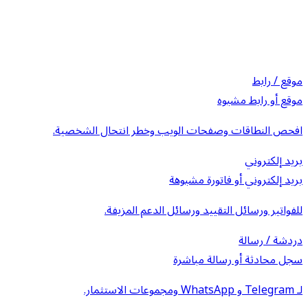
موقع / رابط
موقع أو رابط مشبوه
افحص النطاقات وصفحات الويب وخطر انتحال الشخصية.
بريد إلكتروني
بريد إلكتروني أو فاتورة مشبوهة
للفواتير ورسائل التقييد ورسائل الدعم المزيفة.
دردشة / رسالة
سجل محادثة أو رسالة مباشرة
لـ Telegram و WhatsApp ومجموعات الاستثمار.