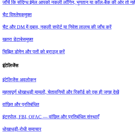
जाँचें कि संदिग्ध ईमेल आपको नकली लॉगिन, भुगतान या कॉल-बैक की ओर तो नह
चैट विश्लेषक
मुफ़्त
चैट और DM में दबाव, नकली सपोर्ट या निवेश लालच की जाँच करें
खतरा डेटाबेस
मुफ़्त
चिह्नित डोमेन और पतों को ब्राउज़ करें
इंटेलिजेंस
इंटेलिजेंस अवलोकन
महत्वपूर्ण धोखाधड़ी मामलों, चेतावनियों और रिकॉर्ड को एक ही जगह देखें
वांछित और प्रतिबंधित
इंटरपोल, FBI, OFAC — वांछित और प्रतिबंधित संस्थाएँ
धोखाधड़ी-रोधी समाचार