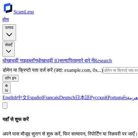
ScamLens
होम
उत्पाद
सेवाएँ
धोखाधड़ी गाइड
ब्लॉग
धोखाधड़ी IQ
सत्यापित
हमारे बारे में
Research
डोमेन या क्रिप्टो पता दर्ज करें (उदा: example.com, 0x...)
लॉग इन
hi
English
中文
Español
Français
Deutsch
日本語
Русский
Português
عربية
यहाँ से शुरू करें
अपने पास मौजूद सुराग से शुरू करें, फिर सत्यापन, रिपोर्टिंग या रिकवरी पर जाएँ।