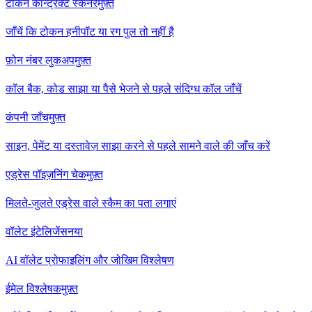
टोकन कॉन्ट्रैक्ट स्कैनर
मुफ़्त
जाँचें कि टोकन हनीपॉट या रग पुल तो नहीं है
फ़ोन नंबर लुकअप
मुफ़्त
कॉल बैक, कोड साझा या पैसे भेजने से पहले संदिग्ध कॉल जाँचें
कंपनी जाँच
मुफ़्त
साइन, पेमेंट या दस्तावेज़ साझा करने से पहले सामने वाले की जाँच करें
एड्रेस पॉइज़निंग चेक
मुफ़्त
मिलते-जुलते एड्रेस वाले स्कैम का पता लगाएं
वॉलेट इंटेलिजेंस
नया
AI वॉलेट प्रोफाइलिंग और जोखिम विश्लेषण
ईमेल विश्लेषक
मुफ़्त