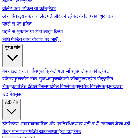
वॉलेट / कॉन्ट्रैक्ट
वॉलेट पता, टोकन या कॉन्ट्रैक्ट
ऑन-चेन ट्रांसफर, वॉलेट पते और कॉन्ट्रैक्ट के लिए यहाँ शुरू करें।
पहले से प्रभावित
पहले से भुगतान या डेटा साझा किया
सीधे पीड़ित कार्य योजना पर जाएँ।
सुरक्षा जाँच
वेबसाइट सुरक्षा जाँच
मुफ़्त
क्रिप्टो पता जाँच
मुफ़्त
टोकन कॉन्ट्रैक्ट
स्कैनर
मुफ़्त
फ़ोन नंबर लुकअप
मुफ़्त
कंपनी जाँच
मुफ़्त
एड्रेस पॉइज़निंग
चेक
मुफ़्त
वॉलेट इंटेलिजेंस
नया
ईमेल विश्लेषक
मुफ़्त
चैट विश्लेषक
मुफ़्त
खतरा
डेटाबेस
मुफ़्त
इंटेलिजेंस
इंटेलिजेंस अवलोकन
वांछित और प्रतिबंधित
धोखाधड़ी-रोधी समाचार
धोखाधड़ी
केंद्र मानचित्र
एंटिटी खोज
साप्ताहिक डाइजेस्ट