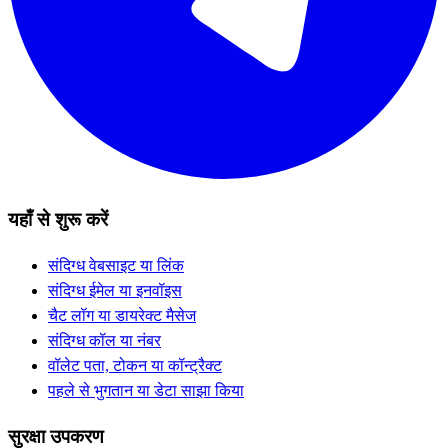
यहाँ से शुरू करें
संदिग्ध वेबसाइट या लिंक
संदिग्ध ईमेल या इनवॉइस
चैट लॉग या डायरेक्ट मैसेज
संदिग्ध कॉल या नंबर
वॉलेट पता, टोकन या कॉन्ट्रैक्ट
पहले से भुगतान या डेटा साझा किया
सुरक्षा उपकरण