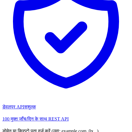
डेवलपर API
सशुल्क
100 मुफ़्त जाँच/दिन के साथ REST API
डोमेन या क्रिप्टो पता दर्ज करें (उदा: example.com, 0x...)