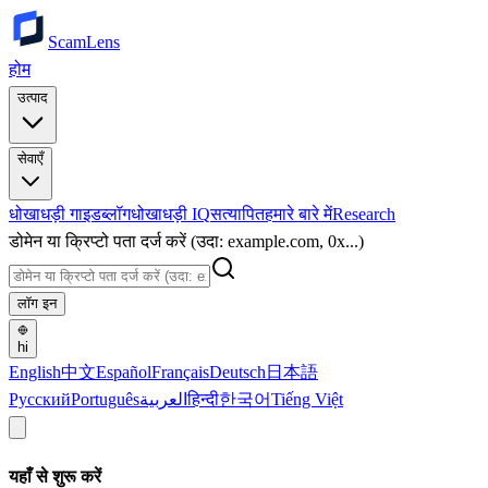
ScamLens
होम
उत्पाद
सेवाएँ
धोखाधड़ी गाइड
ब्लॉग
धोखाधड़ी IQ
सत्यापित
हमारे बारे में
Research
डोमेन या क्रिप्टो पता दर्ज करें (उदा: example.com, 0x...)
लॉग इन
hi
English
中文
Español
Français
Deutsch
日本語
Русский
Português
العربية
हिन्दी
한국어
Tiếng Việt
यहाँ से शुरू करें