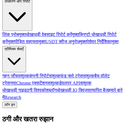
उपकरण और रिपोर्ट
लिंक प्रोब
मुफ़्त
धोखाधड़ी वेबसाइट रिपोर्ट करें
मुफ़्त
क्रिप्टो धोखाधड़ी रिपोर्ट
करें
मुफ़्त
पीड़ित सहायता
मुफ़्त
USDT फ़्रीज़ अनुरोध
मुफ़्त
पेशेवर निर्देशिका
मुफ़्त
प्रीमियम सेवाएँ
गहन जाँच
सशुल्क
कंपनी रिपोर्ट
सशुल्क
फंड फ्लो ट्रेस
सशुल्क
बैच वॉलेट
ट्रेस
नया
Chrome एक्सटेंशन
सशुल्क
डेवलपर API
सशुल्क
धोखाधड़ी गाइड
ठगी विश्वकोश
ब्लॉग
धोखाधड़ी IQ क्विज़
सत्यापित बैज
हमारे बारे
में
Research
लॉग इन
ठगी और खतरा रुझान