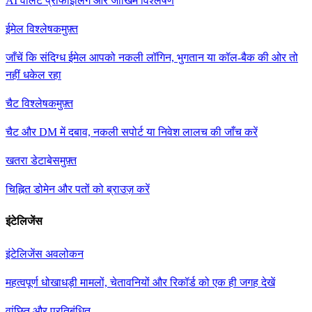
AI वॉलेट प्रोफाइलिंग और जोखिम विश्लेषण
ईमेल विश्लेषक
मुफ़्त
जाँचें कि संदिग्ध ईमेल आपको नकली लॉगिन, भुगतान या कॉल-बैक की ओर तो
नहीं धकेल रहा
चैट विश्लेषक
मुफ़्त
चैट और DM में दबाव, नकली सपोर्ट या निवेश लालच की जाँच करें
खतरा डेटाबेस
मुफ़्त
चिह्नित डोमेन और पतों को ब्राउज़ करें
इंटेलिजेंस
इंटेलिजेंस अवलोकन
महत्वपूर्ण धोखाधड़ी मामलों, चेतावनियों और रिकॉर्ड को एक ही जगह देखें
वांछित और प्रतिबंधित