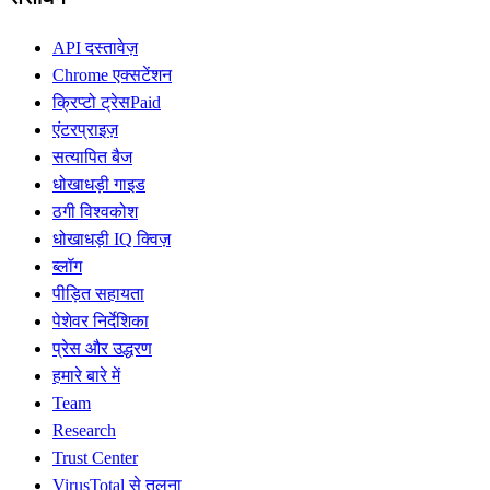
API दस्तावेज़
Chrome एक्सटेंशन
क्रिप्टो ट्रेस
Paid
एंटरप्राइज़
सत्यापित बैज
धोखाधड़ी गाइड
ठगी विश्वकोश
धोखाधड़ी IQ क्विज़
ब्लॉग
पीड़ित सहायता
पेशेवर निर्देशिका
प्रेस और उद्धरण
हमारे बारे में
Team
Research
Trust Center
VirusTotal से तुलना