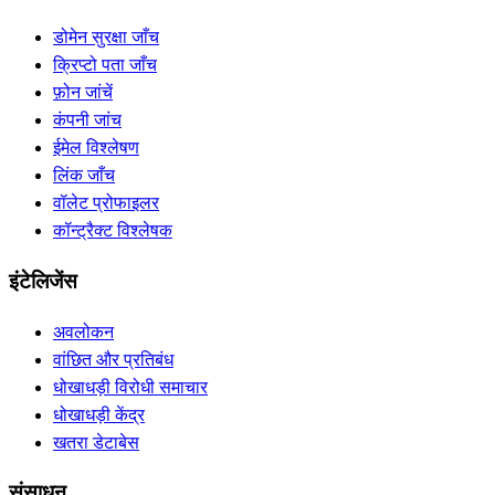
डोमेन सुरक्षा जाँच
क्रिप्टो पता जाँच
फ़ोन जांचें
कंपनी जांच
ईमेल विश्लेषण
लिंक जाँच
वॉलेट प्रोफाइलर
कॉन्ट्रैक्ट विश्लेषक
इंटेलिजेंस
अवलोकन
वांछित और प्रतिबंध
धोखाधड़ी विरोधी समाचार
धोखाधड़ी केंद्र
खतरा डेटाबेस
संसाधन