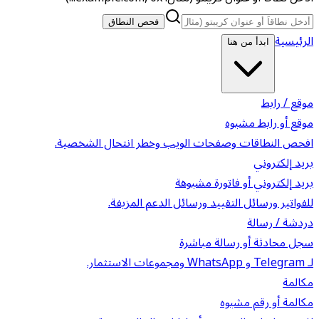
فحص النطاق
الرئيسية
ابدأ من هنا
موقع / رابط
موقع أو رابط مشبوه
افحص النطاقات وصفحات الويب وخطر انتحال الشخصية.
بريد إلكتروني
بريد إلكتروني أو فاتورة مشبوهة
للفواتير ورسائل التقييد ورسائل الدعم المزيفة.
دردشة / رسالة
سجل محادثة أو رسالة مباشرة
لـ Telegram و WhatsApp ومجموعات الاستثمار.
مكالمة
مكالمة أو رقم مشبوه