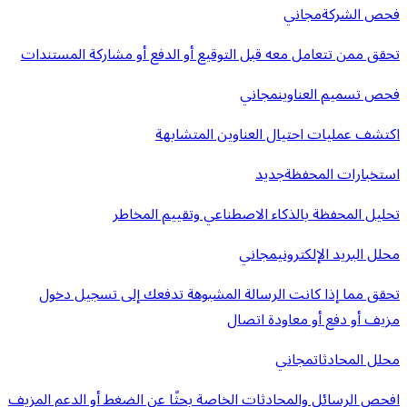
فحص الشركة
مجاني
تحقق ممن تتعامل معه قبل التوقيع أو الدفع أو مشاركة المستندات
فحص تسميم العناوين
مجاني
اكتشف عمليات احتيال العناوين المتشابهة
استخبارات المحفظة
جديد
تحليل المحفظة بالذكاء الاصطناعي وتقييم المخاطر
محلل البريد الإلكتروني
مجاني
تحقق مما إذا كانت الرسالة المشبوهة تدفعك إلى تسجيل دخول
مزيف أو دفع أو معاودة اتصال
محلل المحادثات
مجاني
افحص الرسائل والمحادثات الخاصة بحثًا عن الضغط أو الدعم المزيف