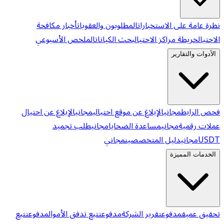
نظرة عامة على الاستخبارات
المطلوبون والعقوبات
أخبار مكافحة
الاحتيال
خريطة مراكز الاحتيال
بحث الكيانات
الملخص الأسبوعي
الأدوات والتقارير
فحص الرابط
مجاني
الإبلاغ عن موقع احتيالي
مجاني
الإبلاغ عن احتيال
عملات رقمية
مجاني
مساعدة الضحايا
مجاني
طلب تجميد
USDT
مجاني
دليل المتخصصين
مجاني
الخدمات المميزة
تحقيق عميق
مدفوع
تقرير الشركة
مدفوع
تتبع تدفق الأموال
مدفوع
تتبع