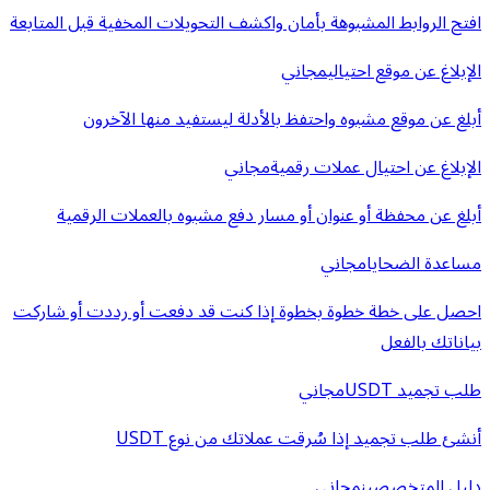
افتح الروابط المشبوهة بأمان واكشف التحويلات المخفية قبل المتابعة
الإبلاغ عن موقع احتيالي
مجاني
أبلغ عن موقع مشبوه واحتفظ بالأدلة ليستفيد منها الآخرون
الإبلاغ عن احتيال عملات رقمية
مجاني
أبلغ عن محفظة أو عنوان أو مسار دفع مشبوه بالعملات الرقمية
مساعدة الضحايا
مجاني
احصل على خطة خطوة بخطوة إذا كنت قد دفعت أو رددت أو شاركت
بياناتك بالفعل
طلب تجميد USDT
مجاني
أنشئ طلب تجميد إذا سُرقت عملاتك من نوع USDT
دليل المتخصصين
مجاني