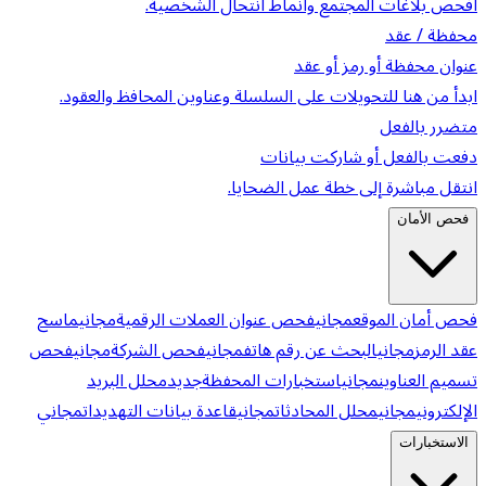
افحص بلاغات المجتمع وأنماط انتحال الشخصية.
محفظة / عقد
عنوان محفظة أو رمز أو عقد
ابدأ من هنا للتحويلات على السلسلة وعناوين المحافظ والعقود.
متضرر بالفعل
دفعت بالفعل أو شاركت بيانات
انتقل مباشرة إلى خطة عمل الضحايا.
فحص الأمان
فحص أمان الموقع
مجاني
فحص عنوان العملات الرقمية
مجاني
ماسح
عقد الرمز
مجاني
البحث عن رقم هاتف
مجاني
فحص الشركة
مجاني
فحص
تسميم العناوين
مجاني
استخبارات المحفظة
جديد
محلل البريد
الإلكتروني
مجاني
محلل المحادثات
مجاني
قاعدة بيانات التهديدات
مجاني
الاستخبارات