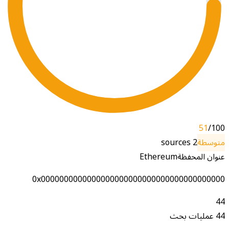
51
/100
متوسطة
2
sources
عنوان المحفظة
Ethereum
0x0000000000000000000000000000000000000000
44
44 عمليات بحث