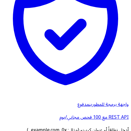
واجهة برمجة للمطورين
مدفوع
REST API مع 100 فحص مجاني/يوم
أدخل نطاقاً أو عنوان كريبتو (مثال: example.com, 0x...)