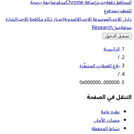
المحافظ دفعة
جديد
إضافة Chrome
مدفوع
واجهة برمجة
للمطورين
مدفوع
دليل الاحتيال
موسوعة الاحتيال
المدونة
اختبار ذكاء مكافحة الاحتيال
شارة
موثقة
حول
Research
تسجيل الدخول
الرئيسية
/
بلاغ العملات المشفّرة
/
0x000000...000000
التنقل في الصفحة
نظرة عامة
مصادر الأمان
نشاط المحفظة