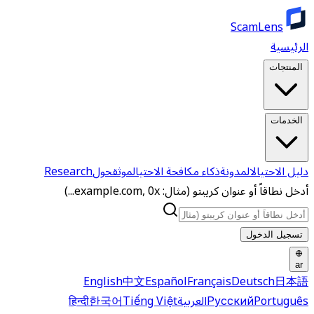
ScamLens
الرئيسية
المنتجات
الخدمات
دليل الاحتيال
المدونة
ذكاء مكافحة الاحتيال
موثق
حول
Research
أدخل نطاقاً أو عنوان كريبتو (مثال: example.com, 0x...)
تسجيل الدخول
ar
English
中文
Español
Français
Deutsch
日本語
Português
Русский
العربية
Tiếng Việt
한국어
हिन्दी