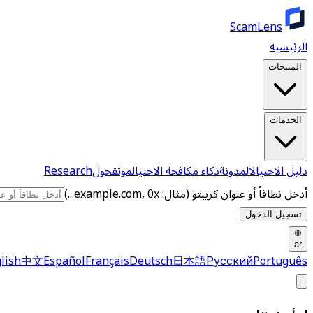
ScamLens
الرئيسية
المنتجات
الخدمات
دليل الاحتيال
المدونة
ذكاء مكافحة الاحتيال
موثق
حول
Research
أدخل نطاقاً أو عنوان كريبتو (مثال: example.com, 0x...)
تسجيل الدخول
ar
lish
中文
Español
Français
Deutsch
日本語
Русский
Português