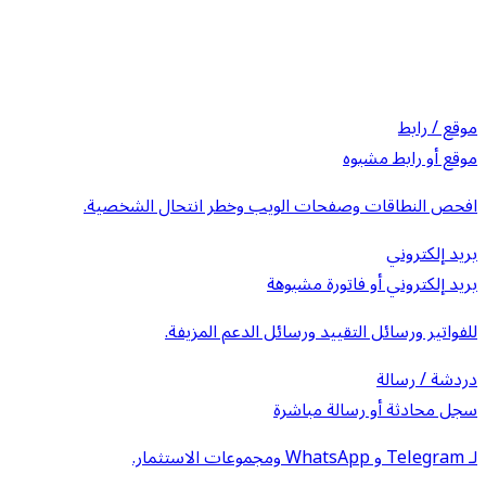
موقع / رابط
موقع أو رابط مشبوه
افحص النطاقات وصفحات الويب وخطر انتحال الشخصية.
بريد إلكتروني
بريد إلكتروني أو فاتورة مشبوهة
للفواتير ورسائل التقييد ورسائل الدعم المزيفة.
دردشة / رسالة
سجل محادثة أو رسالة مباشرة
لـ Telegram و WhatsApp ومجموعات الاستثمار.