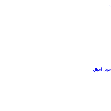
حويل أموال